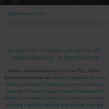
Hotels am See
Urlaub an der Küste
Radtouren am See
Finde Deinen See
Ferienwohnungen
Direkt am Wasser
Stand Up Paddeling
≡
Ergebnisse Filtern
Seen in Deiner Nähe
Hausboote
Unterkünfte
Kitesurfen
Seen in Deutschland
Camping am See
Hotels am See
Kanu- & Kajaktouren
Seen in Europa
Top-Hotels
Ferienwohnungen
Badeseen in Deutschland
Strandbad-Verzeichnis
Top-Hotel Empfehlungen
Hausboote
Genuss pur
20 Seen im Umkreis von 50 km um
Überwachte Badestellen
Familienhotels
Camping
Wellness am See
„15848 Beeskow“ in Brandenburg
Hunde am See
Bike-Hotels
Aktiv-Urlaub
Gourmet-Urlaub
Unsere See-Highlights
Wellness-Hotels
Kanu- & Kajak-Urlaub
Romantik Hotels
Meinten Sie einen anderen Ort mit der PLZ „15848“.
Deutschlands schönste Seen
Biohotels
Bitte wählen Sie einen aus:
Beeskow
,
Beeskow Bornow
,
Wanderurlaub
Beeskow Kohlsdorf
,
Beeskow Krügersdorf
,
Beeskow
Top Seen nach Bundesländern
Ausgefallenes
Bikeurlaub
Neuendorf
,
Beeskow Oegeln
,
Beeskow Radinkendorf
,
Top Seen nach Regionen
Häuser auf dem Wasser
Auszeit & Wellness
Beeskow Schneeberg
,
Friedland
,
Friedland Chossewitz
,
Deutschlands Lieblingsseen
Hundefreundliche Unterkünfte
Friedland Friedland
,
Friedland Groß Briesen
,
Friedland