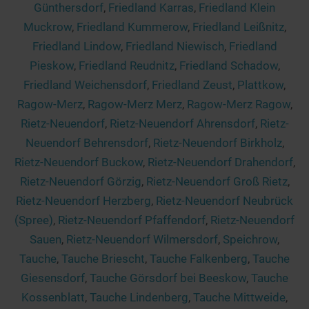
Seen in Europa
Glamping
Günthersdorf
,
Friedland Karras
,
Friedland Klein
Muckrow
,
Friedland Kummerow
,
Friedland Leißnitz
,
Österreich
Friedland Lindow
,
Friedland Niewisch
,
Friedland
Schweiz
Pieskow
,
Friedland Reudnitz
,
Friedland Schadow
,
Frankreich
Friedland Weichensdorf
,
Friedland Zeust
,
Plattkow
,
Niederlande
Ragow-Merz
,
Ragow-Merz Merz
,
Ragow-Merz Ragow
,
Rietz-Neuendorf
,
Rietz-Neuendorf Ahrensdorf
,
Rietz-
Schweden
Neuendorf Behrensdorf
,
Rietz-Neuendorf Birkholz
,
Norwegen
Rietz-Neuendorf Buckow
,
Rietz-Neuendorf Drahendorf
,
alle Länder…
Rietz-Neuendorf Görzig
,
Rietz-Neuendorf Groß Rietz
,
Rietz-Neuendorf Herzberg
,
Rietz-Neuendorf Neubrück
(Spree)
,
Rietz-Neuendorf Pfaffendorf
,
Rietz-Neuendorf
Sauen
,
Rietz-Neuendorf Wilmersdorf
,
Speichrow
,
Tauche
,
Tauche Briescht
,
Tauche Falkenberg
,
Tauche
Giesensdorf
,
Tauche Görsdorf bei Beeskow
,
Tauche
Kossenblatt
,
Tauche Lindenberg
,
Tauche Mittweide
,