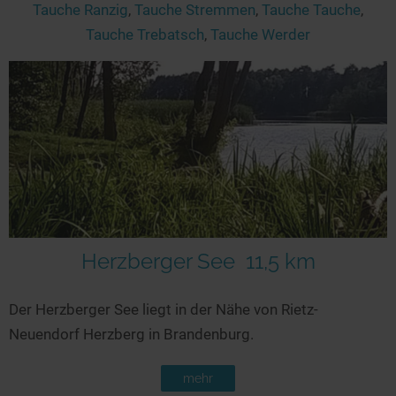
Tauche Ranzig
,
Tauche Stremmen
,
Tauche Tauche
,
Tauche Trebatsch
,
Tauche Werder
Herzberger See
11,5 km
Der Herzberger See liegt in der Nähe von Rietz-
Neuendorf Herzberg in Brandenburg.
mehr