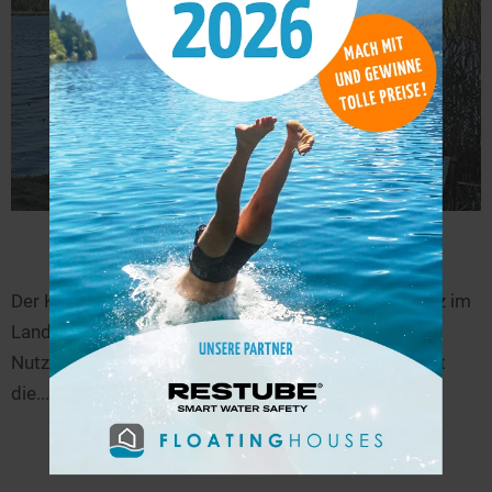
Köthener See
30,6 km
Der Köthener See befindet sich in Märkisch Buchholz im
Landkreis Dahme-Spreewald in Brandenburg. Das
Nutzen von Motorbooten ist erlaubt. Außerdem führt
die...
mehr