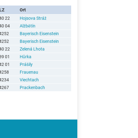
LZ
Ort
40 22
Hojsova Stráž
40 04
Alžbětín
4252
Bayerisch Eisenstein
4252
Bayerisch Eisenstein
40 22
Zelená Lhota
39 01
Hůrka
42 01
Prášily
4258
Frauenau
4234
Viechtach
4267
Prackenbach