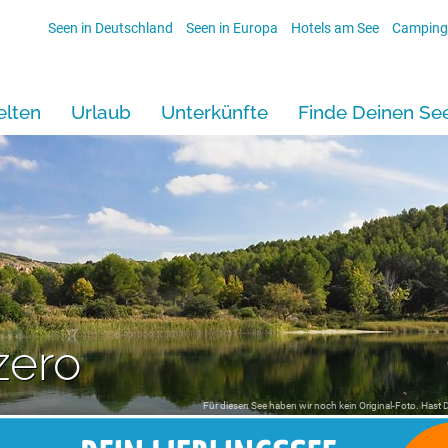
Seen in Deutschland
Seen in Europa
Hotels am See
Camping
lten
Urlaub
Unterkünfte
Finde Deinen Se
zero
Für diesen See haben wir noch kein Original-Foto. Hast