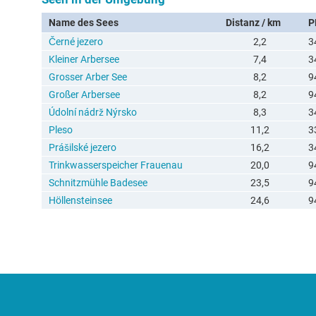
Name des Sees
Distanz / km
P
Černé jezero
2,2
3
Kleiner Arbersee
7,4
3
Grosser Arber See
8,2
9
Großer Arbersee
8,2
9
Údolní nádrž Nýrsko
8,3
3
Pleso
11,2
3
Prášilské jezero
16,2
3
Trinkwasserspeicher Frauenau
20,0
9
Schnitzmühle Badesee
23,5
9
Höllensteinsee
24,6
9