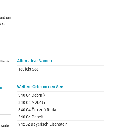
rund um
rs.
Alternative Namen
ns, es
Teufels See
Weitere Orte um den See
en
340 04 Debrník
340 04 Alžbětín
340 04 Železná Ruda
340 04 Pancíř
94252 Bayerisch Eisenstein
hweite