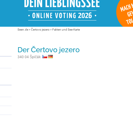
Seen.de
»
Čertovo jezero
» Fakten und See-Karte
Der Čertovo jezero
340 04 Špičák