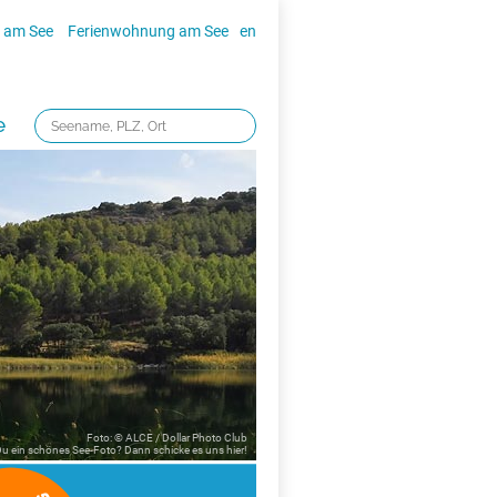
 am See
Ferienwohnung am See
en
e
Foto: © ALCE / Dollar Photo Club
 Du ein schönes See-Foto? Dann schicke es uns
hier!