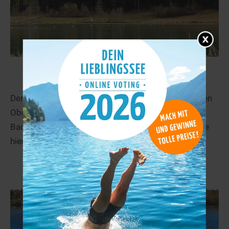
Stausee Oberdigisheim
30,7 km
Der Stausee Oberdigisheim liegt zwischen den Orten
Oberdigisheim, Obernheim und Unterdigisheim in
Baden-Württemberg. Mehr Infos zum See finden Sie
hier!
mehr