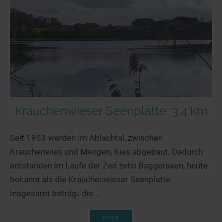
Seen in Europa
Glamping
Österreich
Schweiz
Frankreich
Niederlande
Schweden
Norwegen
Krauchenwieser Seenplatte
3,4 km
alle Länder…
Seit 1953 werden im Ablachtal, zwischen
Krauchenwies und Mengen, Kies abgebaut. Dadurch
entstanden im Laufe der Zeit zehn Baggerseen, heute
bekannt als die Krauchenwieser Seenplatte.
Insgesamt beträgt die...
mehr