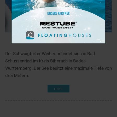
Schwaigfurter Weiher
31,1 km
Der Schwaigfurter Weiher befindet sich in Bad
Schussenried im Kreis Biberach in Baden-
Württemberg. Der See besitzt eine maximale Tiefe von
drei Metern.
mehr