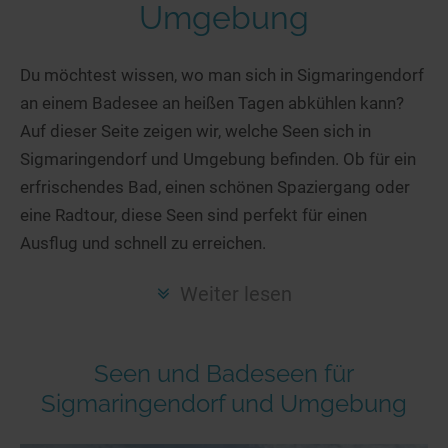
Hotels am See
Urlaub an der Küste
Radtouren am See
Umgebung
Finde Deinen See
Ferienwohnungen
Direkt am Wasser
Stand Up Paddeling
Seen in Deiner Nähe
Hausboote
Du möchtest wissen, wo man sich in Sigmaringendorf
Unterkünfte
Kitesurfen
an einem Badesee an heißen Tagen abkühlen kann?
Seen in Deutschland
Camping am See
Hotels am See
Kanu- & Kajaktouren
Auf dieser Seite zeigen wir, welche Seen sich in
Seen in Europa
Top-Hotels
Ferienwohnungen
Badeseen in Deutschland
Sigmaringendorf und Umgebung befinden. Ob für ein
Strandbad-Verzeichnis
Top-Hotel Empfehlungen
Hausboote
Genuss pur
erfrischendes Bad, einen schönen Spaziergang oder
Überwachte Badestellen
Familienhotels
eine Radtour, diese Seen sind perfekt für einen
Camping
Wellness am See
Ausflug und schnell zu erreichen.
Hunde am See
Bike-Hotels
Aktiv-Urlaub
Gourmet-Urlaub
Unsere See-Highlights
Wellness-Hotels
Kanu- & Kajak-Urlaub
Romantik Hotels
Weiter lesen
Deutschlands schönste Seen
Biohotels
Wanderurlaub
Top Seen nach Bundesländern
Ausgefallenes
Bikeurlaub
Seen und Badeseen für
Top Seen nach Regionen
Häuser auf dem Wasser
Auszeit & Wellness
Sigmaringendorf und Umgebung
Deutschlands Lieblingsseen
Hundefreundliche Unterkünfte