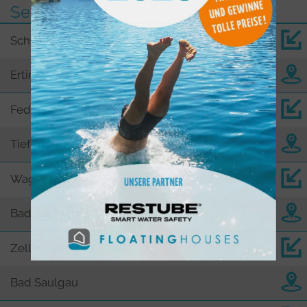
See
km
Schwarzachtaler See
5,7
Ertingen
Federsee
7,4
Tiefenbach
Wagenhauser Weiher
8,5
Bad Saulgau
Zellerweiher
9,4
Bad Saulgau