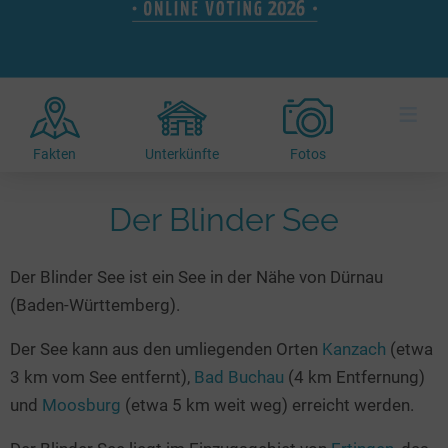
Hotels am See
Urlaub an der Küste
Radtouren am See
Finde Deinen See
Ferienwohnungen
Direkt am Wasser
Stand Up Paddeling
Seen in Deiner Nähe
Hausboote
Unterkünfte
Kitesurfen
≡
Seen in Deutschland
Camping am See
Hotels am See
Kanu- & Kajaktouren
Seen in Europa
Top-Hotels
Ferienwohnungen
Badeseen in Deutschland
Fakten
Unterkünfte
Fotos
Strandbad-Verzeichnis
Top-Hotel Empfehlungen
Hausboote
Genuss pur
Überwachte Badestellen
Der Blinder See
Familienhotels
Camping
Wellness am See
Hunde am See
Bike-Hotels
Aktiv-Urlaub
Gourmet-Urlaub
Der Blinder See ist ein See in der Nähe von Dürnau
Unsere See-Highlights
Wellness-Hotels
Kanu- & Kajak-Urlaub
Romantik Hotels
(Baden-Württemberg).
Deutschlands schönste Seen
Biohotels
Wanderurlaub
Der See kann aus den umliegenden Orten
Kanzach
(etwa
Top Seen nach Bundesländern
Ausgefallenes
Bikeurlaub
3 km vom See entfernt),
Bad Buchau
(4 km Entfernung)
Top Seen nach Regionen
Häuser auf dem Wasser
Auszeit & Wellness
und
Moosburg
(etwa 5 km weit weg) erreicht werden.
Deutschlands Lieblingsseen
Hundefreundliche Unterkünfte