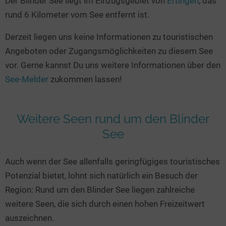
Der Blinder See liegt im Einzugsgebiet von
Ertingen
, das
Seen in Europa
Glamping
rund 6 Kilometer vom See entfernt ist.
Österreich
Derzeit liegen uns keine Informationen zu touristischen
Schweiz
Angeboten oder Zugangsmöglichkeiten zu diesem See
Frankreich
vor. Gerne kannst Du uns weitere Informationen über den
Niederlande
See-Melder
zukommen lassen!
Schweden
Norwegen
Weitere Seen rund um den Blinder
alle Länder…
See
Auch wenn der See allenfalls geringfügiges touristisches
Potenzial bietet, lohnt sich natürlich ein Besuch der
Region: Rund um den Blinder See liegen zahlreiche
weitere Seen, die sich durch einen hohen Freizeitwert
auszeichnen.