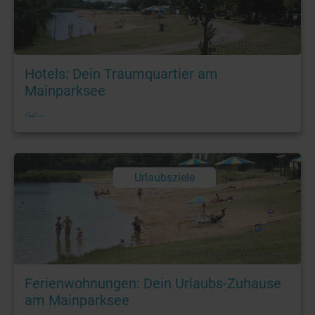
Foto: © Wolfgang Grimm
Hotels: Dein Traumquartier am
Mainparksee
Urlaubsziele
Foto: © Wolfgang Grimm
Ferienwohnungen: Dein Urlaubs-Zuhause
am Mainparksee