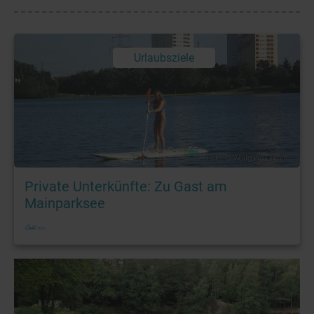
Urlaubsziele
Foto: © Wolfgang Grimm
Private Unterkünfte: Zu Gast am
Mainparksee