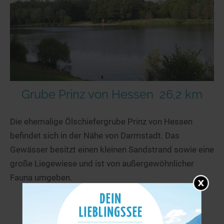
Grube Prinz von Hessen
26,2 km
Die ehemalige Ölschiefergrube Prinz von Hessen
befindet sich in der Nähe von Darmstadt. Das
Gewässer besitzt einen kleinen Sandstrand sowie eine
große Liegewiese und ist von außergewöhnlicher
Fauna umgeben.
mehr