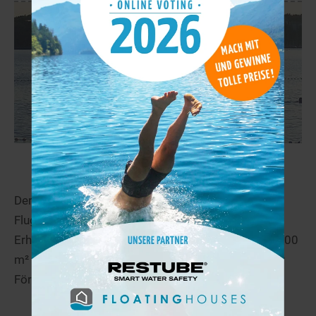
Langener Waldsee
31,7 km
Der Langener Waldsee südöstlich des Frankfurter
Flughafens ist das größte Freizeit- und
Erholungszentrum im Rhein-Main-Gebiet. Die 720.000
m² große Wasserfläche liegt in einem seit 1927 zur
Förderung von...
mehr