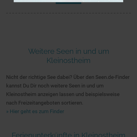
Weitere Seen in und um
Kleinostheim
Nicht der richtige See dabei? Über den Seen.de-Finder
kannst Du Dir noch weitere Seen in und um
Kleinostheim anzeigen lassen und beispielsweise
nach Freizeitangeboten sortieren.
» Hier geht es zum Finder
Ferienunterkünfte in Kleinostheim