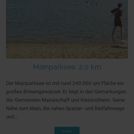
Seen in Europa
Glamping
Österreich
Schweiz
Frankreich
Niederlande
Schweden
Norwegen
Mainparksee
2,0 km
alle Länder…
Der Mainparksee ist mit rund 240.000 qm Fläche ein
großes Binnengewässer. Er liegt in den Gemarkungen
der Gemeinden Mainaschaff und Kleinostheim. Seine
Nähe zum Main, die nahen Spazier- und Radfahrwege
und...
mehr