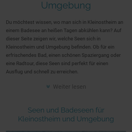
Hotels am See
Urlaub an der Küste
Radtouren am See
Umgebung
Finde Deinen See
Ferienwohnungen
Direkt am Wasser
Stand Up Paddeling
Seen in Deiner Nähe
Hausboote
Du möchtest wissen, wo man sich in Kleinostheim an
Unterkünfte
Kitesurfen
einem Badesee an heißen Tagen abkühlen kann? Auf
Seen in Deutschland
Camping am See
Hotels am See
Kanu- & Kajaktouren
dieser Seite zeigen wir, welche Seen sich in
Seen in Europa
Top-Hotels
Ferienwohnungen
Badeseen in Deutschland
Kleinostheim und Umgebung befinden. Ob für ein
Strandbad-Verzeichnis
Top-Hotel Empfehlungen
Hausboote
Genuss pur
erfrischendes Bad, einen schönen Spaziergang oder
Überwachte Badestellen
Familienhotels
eine Radtour, diese Seen sind perfekt für einen
Camping
Wellness am See
Ausflug und schnell zu erreichen.
Hunde am See
Bike-Hotels
Aktiv-Urlaub
Gourmet-Urlaub
Unsere See-Highlights
Wellness-Hotels
Kanu- & Kajak-Urlaub
Romantik Hotels
Weiter lesen
Deutschlands schönste Seen
Biohotels
Wanderurlaub
Top Seen nach Bundesländern
Ausgefallenes
Bikeurlaub
Seen und Badeseen für
Top Seen nach Regionen
Häuser auf dem Wasser
Auszeit & Wellness
Kleinostheim und Umgebung
Deutschlands Lieblingsseen
Hundefreundliche Unterkünfte