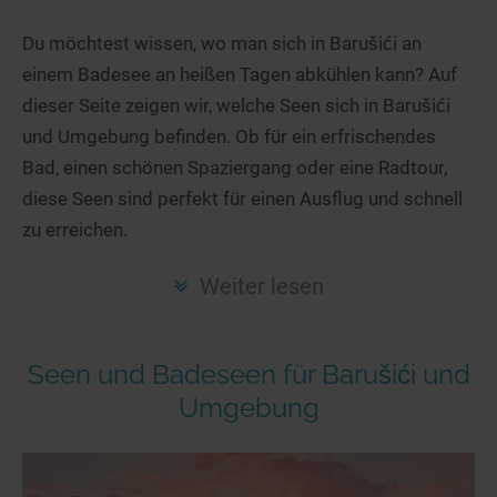
Hotels am See
Urlaub an der Küste
Radtouren am See
Finde Deinen See
Ferienwohnungen
Du möchtest wissen, wo man sich in Barušići an
Direkt am Wasser
Stand Up Paddeling
einem Badesee an heißen Tagen abkühlen kann? Auf
Seen in Deiner Nähe
Hausboote
Unterkünfte
Kitesurfen
dieser Seite zeigen wir, welche Seen sich in Barušići
Seen in Deutschland
Camping am See
Hotels am See
Kanu- & Kajaktouren
und Umgebung befinden. Ob für ein erfrischendes
Seen in Europa
Top-Hotels
Ferienwohnungen
Badeseen in Deutschland
Bad, einen schönen Spaziergang oder eine Radtour,
Strandbad-Verzeichnis
Top-Hotel Empfehlungen
diese Seen sind perfekt für einen Ausflug und schnell
Hausboote
Genuss pur
zu erreichen.
Überwachte Badestellen
Familienhotels
Camping
Wellness am See
Hunde am See
Bike-Hotels
Aktiv-Urlaub
Gourmet-Urlaub
Weiter lesen
Unsere See-Highlights
Wellness-Hotels
Kanu- & Kajak-Urlaub
Romantik Hotels
Deutschlands schönste Seen
Biohotels
Wanderurlaub
Seen und Badeseen für Barušići und
Top Seen nach Bundesländern
Ausgefallenes
Bikeurlaub
Umgebung
Top Seen nach Regionen
Häuser auf dem Wasser
Auszeit & Wellness
Deutschlands Lieblingsseen
Hundefreundliche Unterkünfte