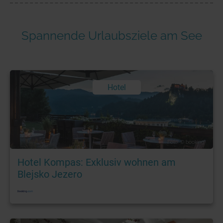
Spannende Urlaubsziele am See
Hotel
Foto: © booking
Hotel Kompas: Exklusiv wohnen am
Blejsko Jezero