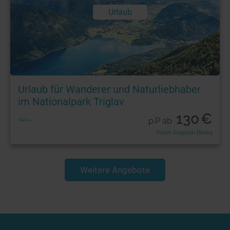
Urlaub
Foto: © © angelus_liam / Dollar Photo Club
Urlaub für Wanderer und Naturliebhaber
im Nationalpark Triglav
130
€
p.P ab
Hotel Gasperin Bohinj
Weitere Angebote