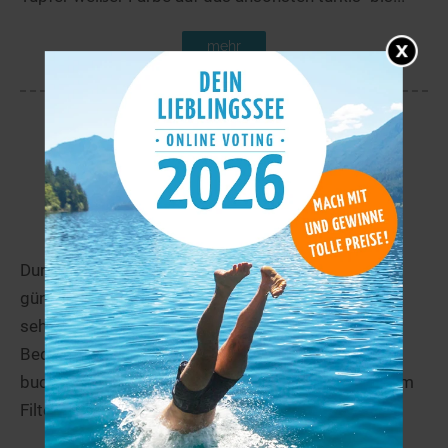
mehr
Ferienunterkünfte in Barušići
Durchstöbere unsere Auswahl an schönen und
günstigen Ferienwohnungen in Barušići. Du kannst
sehr differenziert nach Deinen Wünschen und
Bedürfnissen filtern und Dein Traumdomizil direkt
buchen. Und das ganz ohne Risiko, wenn Du mit dem
Filter kostenlose Stornierung suchst.