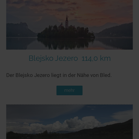
Seen in Europa
Glamping
Österreich
Schweiz
Frankreich
Niederlande
Schweden
Blejsko Jezero
114,0 km
Norwegen
Der Blejsko Jezero liegt in der Nähe von Bled.
alle Länder…
mehr