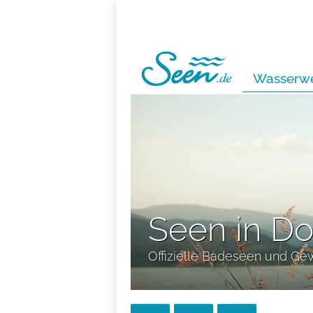
Wasserwe
Seen in D
Offizielle Badeseen und Ge