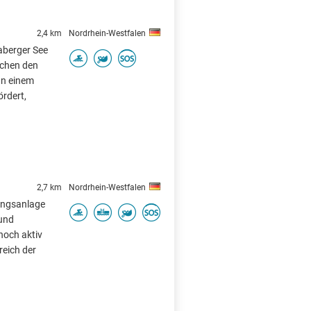
2,4 km
Nordrhein-Westfalen
aberger See
schen den
In einem
ördert,
2,7 km
Nordrhein-Westfalen
lungsanlage
 und
 noch aktiv
reich der