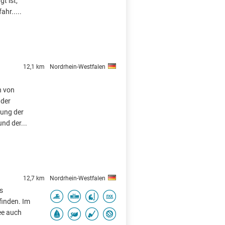
t ist,
hr.....
12,1 km
Nordrhein-Westfalen
n von
 der
gung der
nd der...
12,7 km
Nordrhein-Westfalen
s
finden. Im
ee auch