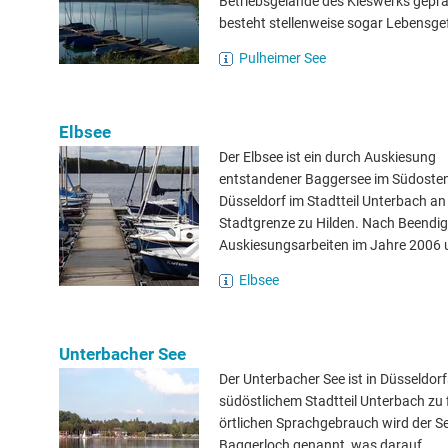
Betriebsgelände des Kieswerks gepräg
besteht stellenweise sogar Lebensgefa
Pulheimer See
Elbsee
Der Elbsee ist ein durch Auskiesung
entstandener Baggersee im Südoste
Düsseldorf im Stadtteil Unterbach an
Stadtgrenze zu Hilden. Nach Beendi
Auskiesungsarbeiten im Jahre 2006 u
Elbsee
Unterbacher See
Der Unterbacher See ist in Düsseldorf
südöstlichem Stadtteil Unterbach zu 
örtlichen Sprachgebrauch wird der S
Baggerloch genannt, was darauf