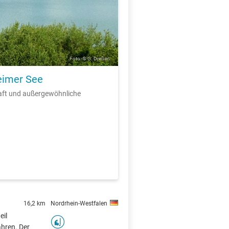
Foto: © G. Dreßen
eimer See
aft und außergewöhnliche
16,2 km
Nordrhein-Westfalen
eil
hren. Der