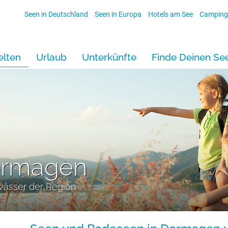
Seen in Deutschland
Seen in Europa
Hotels am See
Camping
lten
Urlaub
Unterkünfte
Finde Deinen Se
ormagen
wässer der Region