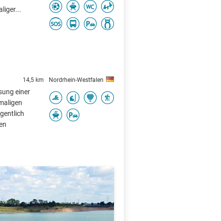
liger...
14,5 km
Nordrhein-Westfalen
sung einer
rmaligen
gentlich
en