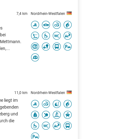
7,4 km
Nordrhein-Westfalen
es
bei
s Mettmann.
en,...
11,0 km
Nordrhein-Westfalen
 liegt im
sgebenden
eeberg und
urch die