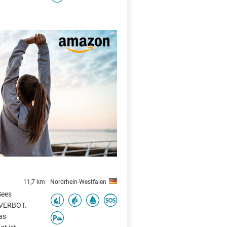
X
11,7 km
Nordrhein-Westfalen
Sees
EVERBOT.
as