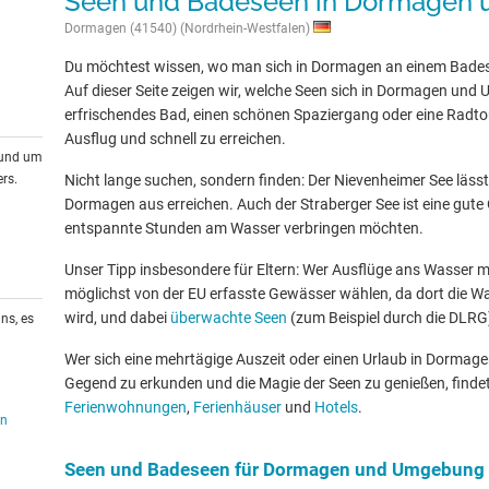
Seen und Badeseen in Dormagen
Dormagen (41540) (Nordrhein-Westfalen)
Du möchtest wissen, wo man sich in Dormagen an einem Bade
Auf dieser Seite zeigen wir, welche Seen sich in Dormagen und
erfrischendes Bad, einen schönen Spaziergang oder eine Radtour
Ausflug und schnell zu erreichen.
rund um
rs.
Nicht lange suchen, sondern finden: Der Nievenheimer See lässt 
Dormagen aus erreichen. Auch der Straberger See ist eine gute Op
entspannte Stunden am Wasser verbringen möchten.
Unser Tipp insbesondere für Eltern: Wer Ausflüge ans Wasser mit
möglichst von der EU erfasste Gewässer wählen, da dort die W
wird, und dabei
überwachte Seen
(zum Beispiel durch die DLRG
ns, es
Wer sich eine mehrtägige Auszeit oder einen Urlaub in Dormag
Gegend zu erkunden und die Magie der Seen zu genießen, findet
Ferienwohnungen
,
Ferienhäuser
und
Hotels
.
en
Seen und Badeseen für Dormagen und Umgebung