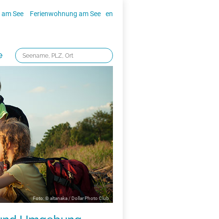
 am See
Ferienwohnung am See
en
e
Foto: © altanaka / Dollar Photo Club