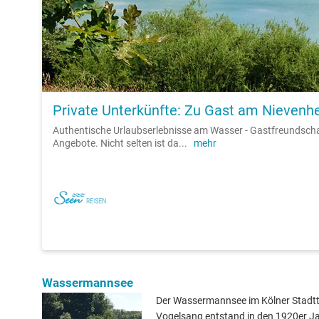
Private Unterkünfte: Zu Gast am Nievenh
Authentische Urlaubserlebnisse am Wasser - Gastfreundsch
Angebote. Nicht selten ist da
...
mehr
Wassermannsee
Der Wassermannsee im Kölner Stadtt
Vogelsang entstand in den 1920er Ja