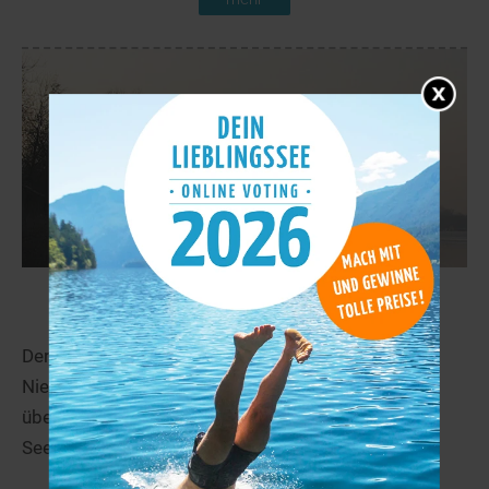
Banter See
44,1 km
Der Banter See befindet sich in Wilhelmshafen in
Niedersachsen. Der See wird von der DLRG
überwacht. Weitere Infos zum See findest Du auf
Seen.de!