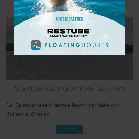
mehr
Sportparksee Grambke
48,3 km
Der Sportparksee Grambke liegt in der Nähe von
Bremen in Bremen.
mehr