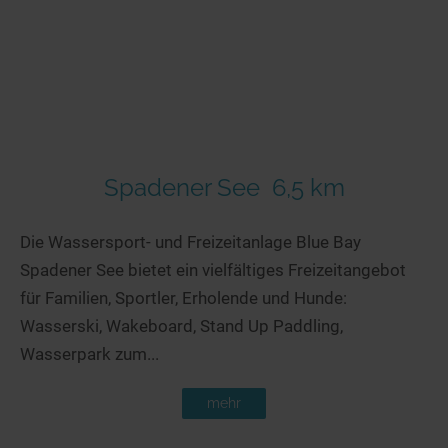
Seen in Europa
Glamping
Österreich
Schweiz
Frankreich
Niederlande
Schweden
Spadener See
6,5 km
Norwegen
Die Wassersport- und Freizeitanlage Blue Bay
alle Länder…
Spadener See bietet ein vielfältiges Freizeitangebot
für Familien, Sportler, Erholende und Hunde:
Wasserski, Wakeboard, Stand Up Paddling,
Wasserpark zum...
mehr