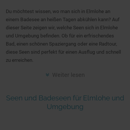
Hotels am See
Urlaub an der Küste
Radtouren am See
Finde Deinen See
Ferienwohnungen
Du möchtest wissen, wo man sich in Elmlohe an
Direkt am Wasser
Stand Up Paddeling
einem Badesee an heißen Tagen abkühlen kann? Auf
Seen in Deiner Nähe
Hausboote
Unterkünfte
Kitesurfen
dieser Seite zeigen wir, welche Seen sich in Elmlohe
Seen in Deutschland
Camping am See
Hotels am See
Kanu- & Kajaktouren
und Umgebung befinden. Ob für ein erfrischendes
Seen in Europa
Top-Hotels
Ferienwohnungen
Badeseen in Deutschland
Bad, einen schönen Spaziergang oder eine Radtour,
Strandbad-Verzeichnis
Top-Hotel Empfehlungen
diese Seen sind perfekt für einen Ausflug und schnell
Hausboote
Genuss pur
zu erreichen.
Überwachte Badestellen
Familienhotels
Camping
Wellness am See
Hunde am See
Bike-Hotels
Aktiv-Urlaub
Gourmet-Urlaub
Weiter lesen
Unsere See-Highlights
Wellness-Hotels
Kanu- & Kajak-Urlaub
Romantik Hotels
Deutschlands schönste Seen
Biohotels
Wanderurlaub
Seen und Badeseen für Elmlohe und
Top Seen nach Bundesländern
Ausgefallenes
Bikeurlaub
Umgebung
Top Seen nach Regionen
Häuser auf dem Wasser
Auszeit & Wellness
Deutschlands Lieblingsseen
Hundefreundliche Unterkünfte