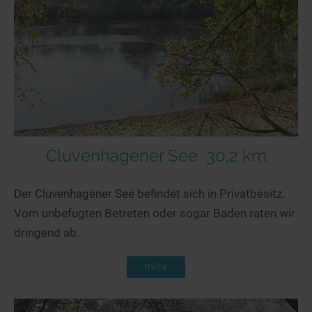
Seen in Europa
Glamping
Österreich
Schweiz
Frankreich
Niederlande
Schweden
Norwegen
Cluvenhagener See
30,2 km
alle Länder…
Der Cluvenhagener See befindet sich in Privatbesitz.
Vom unbefugten Betreten oder sogar Baden raten wir
dringend ab.
mehr