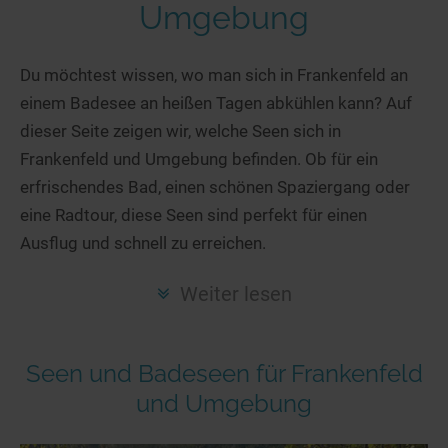
Hotels am See
Urlaub an der Küste
Radtouren am See
Umgebung
Finde Deinen See
Ferienwohnungen
Direkt am Wasser
Stand Up Paddeling
Seen in Deiner Nähe
Hausboote
Du möchtest wissen, wo man sich in Frankenfeld an
Unterkünfte
Kitesurfen
einem Badesee an heißen Tagen abkühlen kann? Auf
Seen in Deutschland
Camping am See
Hotels am See
Kanu- & Kajaktouren
dieser Seite zeigen wir, welche Seen sich in
Seen in Europa
Top-Hotels
Ferienwohnungen
Badeseen in Deutschland
Frankenfeld und Umgebung befinden. Ob für ein
Strandbad-Verzeichnis
Top-Hotel Empfehlungen
Hausboote
Genuss pur
erfrischendes Bad, einen schönen Spaziergang oder
Überwachte Badestellen
Familienhotels
eine Radtour, diese Seen sind perfekt für einen
Camping
Wellness am See
Ausflug und schnell zu erreichen.
Hunde am See
Bike-Hotels
Aktiv-Urlaub
Gourmet-Urlaub
Unsere See-Highlights
Wellness-Hotels
Kanu- & Kajak-Urlaub
Romantik Hotels
Weiter lesen
Deutschlands schönste Seen
Biohotels
Wanderurlaub
Top Seen nach Bundesländern
Ausgefallenes
Bikeurlaub
Seen und Badeseen für Frankenfeld
Top Seen nach Regionen
Häuser auf dem Wasser
Auszeit & Wellness
und Umgebung
Deutschlands Lieblingsseen
Hundefreundliche Unterkünfte