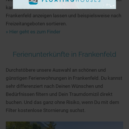
kannst Du Dir noch weitere Seen in und um
Frankenfeld anzeigen lassen und beispielsweise nach
Freizeitangeboten sortieren.
» Hier geht es zum Finder
Ferienunterkünfte in Frankenfeld
Durchstöbere unsere Auswahl an schönen und
günstigen Ferienwohnungen in Frankenfeld. Du kannst
sehr differenziert nach Deinen Wünschen und
Bedürfnissen filtern und Dein Traumdomizil direkt
buchen. Und das ganz ohne Risiko, wenn Du mit dem
Filter kostenlose Stornierung suchst.