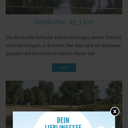
Rottkuhle
45,3 km
Die Rottkuhle befindet sich in Arbergen, einem Ortsteil
von Hemelingen, in Bremen. Der See wird als Badesee
genutzt und ist maximal sieben Meter tief.
mehr