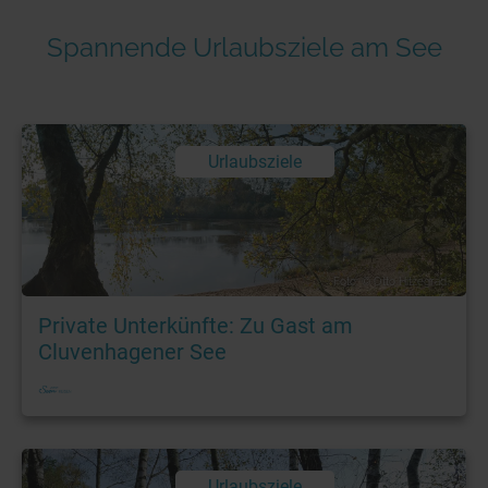
Spannende Urlaubsziele am See
Urlaubsziele
Foto: © Otto Hitzegrad
Private Unterkünfte: Zu Gast am
Cluvenhagener See
Urlaubsziele