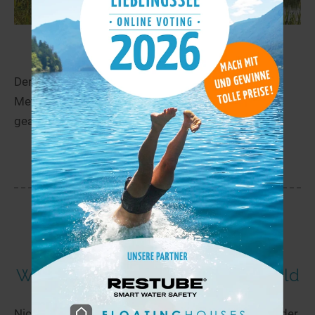
Bultensee
45,7 km
Der Bultensee befindet sich in Bremen und ist elf
Meter tief. In dem See darf gebadet, getaucht und
geangelt werden. Der See ist DLRG-Überwacht.
mehr
Weitere Seen in und um Frankenfeld
Nicht der richtige See dabei? Über den Seen.de-Finder