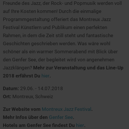
Seen in Europa
Glamping
Freunde des Jazz, der Rock- und Popmusik werden voll
auf Ihre Kosten kommen! Durch die einmalige
Österreich
Programmgestaltung offeriert das Montreux Jazz
Schweiz
Festival Künstlern und Publikum einen perfekten
Frankreich
Rahmen, in dem die Zeit still steht und fantastische
Niederlande
Geschichten geschrieben werden. Was wäre wohl
schöner als ein warmer Sommerabend mit Blick über
Schweden
den Genfer See, der begleitet wird von angenehmen
Norwegen
Jazzklängen?
Mehr zur Veranstaltung und das Line-Up
alle Länder…
2018 erfährst Du
hier
.
Datum:
29.06. - 14.07.2018
Ort:
Montreux, Schweiz
Zur Website vom
Montreux Jazz Festival
.
Mehr Infos über den
Genfer See
.
Hotels am Genfer See findest Du
hier
.