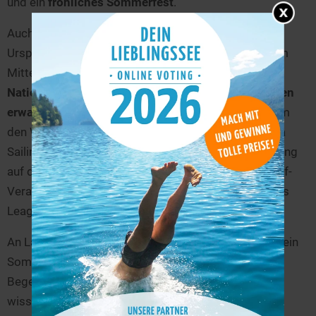
und ein
fröhliches Sommerfest
.
Auch 136 Jahre nach der ersten Segel-Regatta, dem
Ursprung der Kieler Woche, steht das Segeln noch im
Mittelpunkt.
4000 Seglerinnen und Segler aus 60
Nationen mit rund 1800 Booten und Yachten werden
erwartet
. Die besten Laser-Radial-Segler kämpfen um
den Weltmeistertitel. Erstmals wird die Eurosaf Para
Sailing EM der Seglerinnen und Segler mit Behinderung
auf der Kieler Förde ausgesegelt und bei der Kick-Off-
Veranstaltung der neuen Women’s Sailing Champions
League starten Frauen-Teams aus 17 Nationen.
An Land wird ganz Kiel zur Veranstaltungsfläche für ein
Sommerfest der Superlative, für politische
Begegnungen, das Treffen der Flottenverbände,
wissenschaftlichen Erfahrungsaustausch, Vorträge,