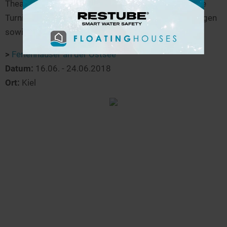
Theateraufführungen, Kunstausstellungen, sportliche
Turniere, internationale Köstlichkeiten, Kindervergnügen
sowie Musik von Klassik bis Rock.
>
Ferienhäuser an der Ostsee
Datum:
16.06. - 24.06.2018
Ort:
Kiel