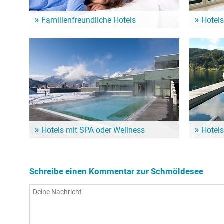
Familienfreundliche Hotels
Hotels
Ein Familienurlaub am See ist für Klein und Groß
Aufstehen m
das Highlight! Von diesen Hotels geht es schnell zur
Sehenswürd
Schmöldesee und seinen zahlreichen Angeboten!
Schmöldese
Hotels mit SPA oder Wellness
Hotels
So richtig verwöhnen lassen und dem Körper dabei
Wenn der S
noch etwas Gutes tun: Dafür sind Wellness-Hotels
ein Hotel m
in der Nähe von der Schmöldesee die erste Wahl!
Nähe von d
Schreibe einen Kommentar zur Schmöldesee