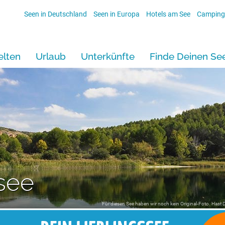
Seen in Deutschland
Seen in Europa
Hotels am See
Camping
lten
Urlaub
Unterkünfte
Finde Deinen Se
see
Für diesen See haben wir noch kein Original-Foto. Hast