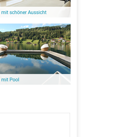
 mit schöner Aussicht
it Blick auf den See oder eine tolle
igkeit: Diese Hotels in der Nähe von der
e bieten großartige Aussicht!
 mit Pool
ee noch nicht aufgewärmt ist, lohnt sich
it Pool. Viele davon sind ganz in der
er Schmöldesee – hier findest Du sie!