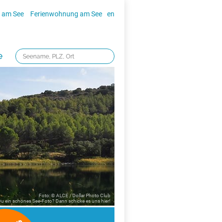
 am See
Ferienwohnung am See
en
e
Foto: © ALCE / Dollar Photo Club
 Du ein schönes See-Foto? Dann schicke es uns
hier!