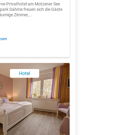
rne-Privathotel am Motzener See
park Dahme freuen sich die Gäste
äumige Zimmer,...
X
Hotel