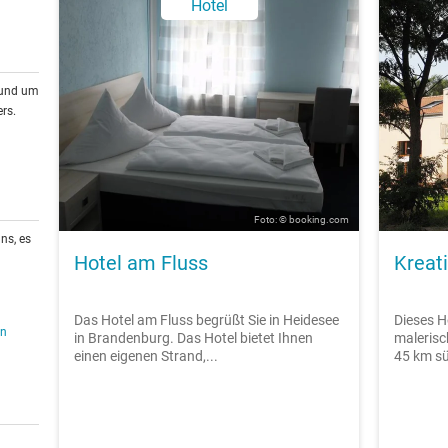
Hotel
rund um
rs.
Foto: © booking.com
ns, es
Hotel am Fluss
Kreati
Das Hotel am Fluss begrüßt Sie in Heidesee
Dieses Ho
en
in Brandenburg. Das Hotel bietet Ihnen
maleris
einen eigenen Strand,...
45 km sü