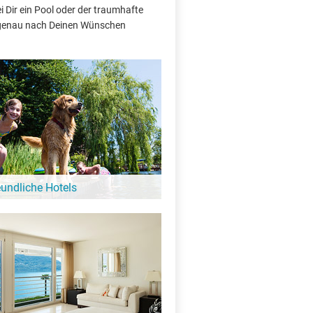
 Dir ein Pool oder der traumhafte
e genau nach Deinen Wünschen
eundliche Hotels
 Hund ist hier kein Problem: Diese Hotels
gebung von der Schmöldesee heißen auch
e Gäste bei sich willkommen!