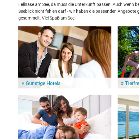
Fellnase am See, da muss die Unterkunft passen. Auch wenn bei
Seeblick nicht fehlen darf - wir haben die passenden Angebot
gesammelt. Viel Spaß am See!
Günstige Hotels
Tierfr
In der Nähe von der Schmöldesee warten zahlreiche
Urlaub mit
Hotels für Deinen nächsten See-Urlaub. Günstige
in der Um
Hotels für ein Wochenende oder länger.
vierbeinig