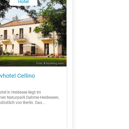
Hotel
Foto: © booking.com
vhotel Cellino
tel in Heidesee liegt im
chen Naturpark Dahme-Heideseen,
döstlich von Berlin. Das...