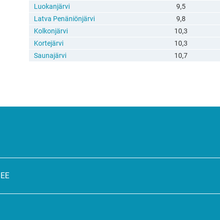
Luokanjärvi
9,5
Latva Penäniönjärvi
9,8
Kolkonjärvi
10,3
Kortejärvi
10,3
Saunajärvi
10,7
SEE