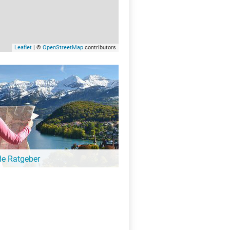
Leaflet
| ©
OpenStreetMap
contributors
de Ratgeber
-Ratgeber schreibt unsere Redaktion über
schöne Orte für Familien, für
eressierte, Strandbad-Junkies,
zer und alle anderen Seeinteressierten.