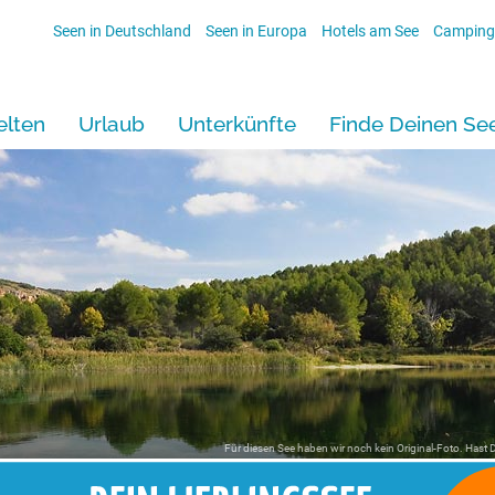
Seen in Deutschland
Seen in Europa
Hotels am See
Camping
lten
Urlaub
Unterkünfte
Finde Deinen Se
Für diesen See haben wir noch kein Original-Foto. Hast