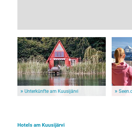
Unterkünfte am Kuusijärvi
Seen.
Dem Alltag entfliehen und ein paar entspannte Tage
Im Seen.de
genießen? Hier gibt es schöne Unterkünfte in der
besonders 
Nähe vom Kuusijärvi!
Freizeitint
Hundebesit
Hotels am Kuusijärvi