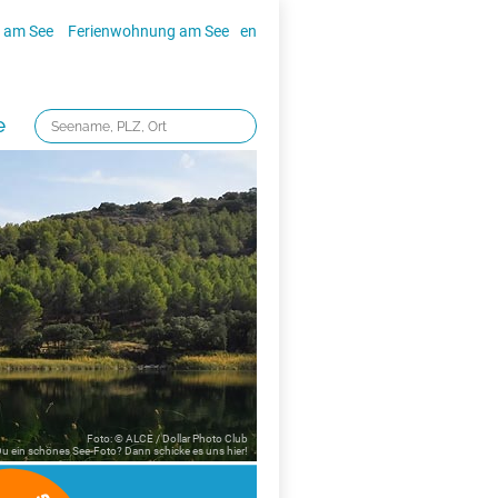
 am See
Ferienwohnung am See
en
e
Foto: © ALCE / Dollar Photo Club
 Du ein schönes See-Foto? Dann schicke es uns
hier!