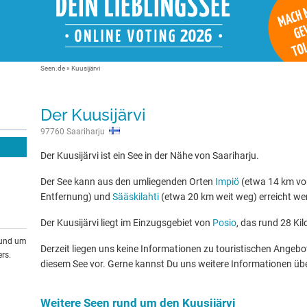
Seen.de
»
Kuusijärvi
Der Kuusijärvi
97760 Saariharju
Der Kuusijärvi ist ein See in der Nähe von Saariharju.
Der See kann aus den umliegenden Orten
Impiö
(etwa 14 km vo
Entfernung) und
Sääskilahti
(etwa 20 km weit weg) erreicht we
Der Kuusijärvi liegt im Einzugsgebiet von
Posio
, das rund 28 Kil
rund um
Derzeit liegen uns keine Informationen zu touristischen Ange
rs.
diesem See vor. Gerne kannst Du uns weitere Informationen üb
Weitere Seen rund um den Kuusijärvi