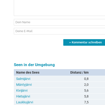
Seen in der Umgebung
Name des Sees
Distanz / km
Salmijärvi
0,8
Mäntyjärvi
2,0
Kivijärvi
5,6
Hietajärvi
5,8
Laukkujärvi
7,5