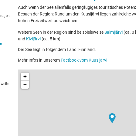
Auch wenn der See allenfalls geringfügiges touristisches Potenzia
Besuch der Region: Rund um den Kuusijärvi liegen zahlreiche wei
ns, es
hohen Freizeitwert auszeichnen.
Weitere Seen in der Region sind beispielsweise
Salmijärvi
(ca. 0 
und
Kivijärvi
(ca. 5 km).
en
Der See liegt in folgendem Land: Finnland.
Mehr Infos in unserem
Factbook vom Kuusijärvi
+
−
hweite