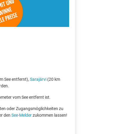
m See entfernt),
Sarajärvi
(20 km
rden.
ometer vom See entfernt ist.
boten oder Zugangsmöglichkeiten zu
er den
See-Melder
zukommen lassen!