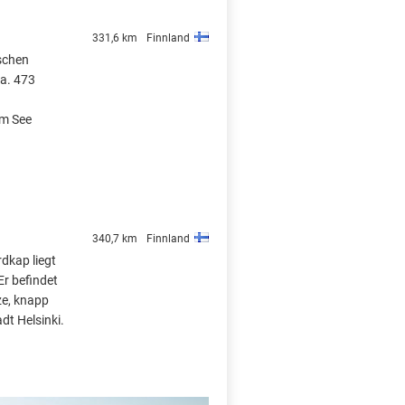
331,6 km
Finnland
ischen
ca. 473
em See
340,7 km
Finnland
dkap liegt
Er befindet
ze, knapp
dt Helsinki.