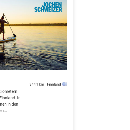
X
344,1 km
Finnland
kilometern
 Finnland. In
einen in den
en...