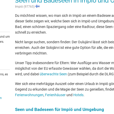
Seen und Badeseen in Impiö und
Impiö (97765)
Du möchtest wissen, wo man sich in Impiö an einem Badesee a
dieser Seite zeigen wir, welche Seen sich in Impiö und Umgebung
Bad, einen schönen Spaziergang oder eine Radtour, diese Seen s
schnell zu erreichen.
rund um
rs.
Nicht lange suchen, sondern finden: Der Oulujärvi lässt sich be
erreichen. Auch der Solojärvi ist eine gute Option für alle, di
verbringen möchten.
Unser Tipp insbesondere für Eltern: Wer Ausflüge ans Wasser mit
möglichst von der EU erfasste Gewässer wählen, da dort die W
wird, und dabei
überwachte Seen
(zum Beispiel durch die DLRG
ns, es
Wer sich eine mehrtägige Auszeit oder einen Urlaub in Impiö g
Gegend zu erkunden und die Magie der Seen zu genießen, findet
Ferienwohnungen
,
Ferienhäuser
und
Hotels
.
en
Seen und Badeseen für Impiö und Umgebung