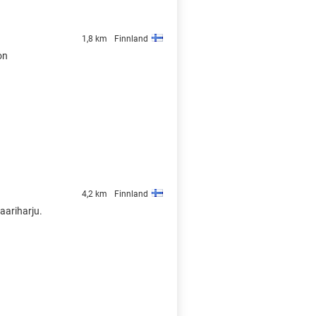
1,8 km
Finnland
on
4,2 km
Finnland
aariharju.