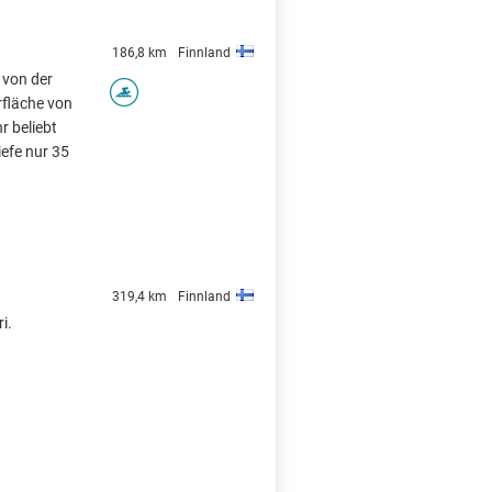
186,8 km
Finnland
 von der
rfläche von
r beliebt
efe nur 35
319,4 km
Finnland
i.