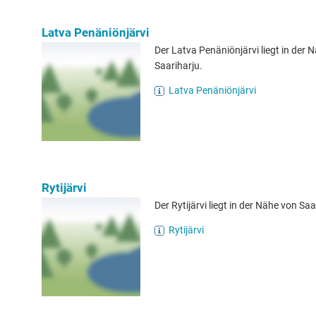
Latva Penäniönjärvi
Der Latva Penäniönjärvi liegt in der 
Saariharju.
Latva Penäniönjärvi
Rytijärvi
Der Rytijärvi liegt in der Nähe von Saa
Rytijärvi