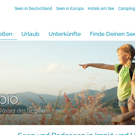
Seen in Deutschland
Seen in Europa
Hotels am See
Camping
lten
Urlaub
Unterkünfte
Finde Deinen Se
piö
wässer der Region