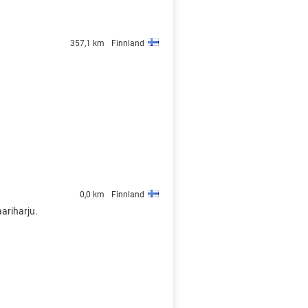
357,1 km
Finnland
0,0 km
Finnland
aariharju.