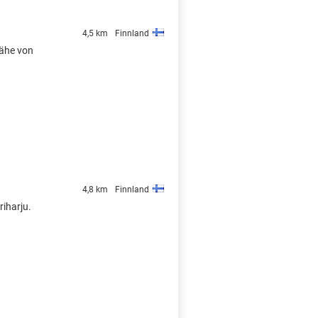
4,5 km
Finnland
Nähe von
4,8 km
Finnland
riharju.