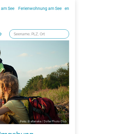
 am See
Ferienwohnung am See
en
e
Foto: © altanaka / Dollar Photo Club