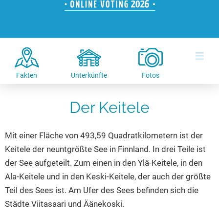
Hotels am See
Urlaub an der Küste
Radtouren am See
Finde Deinen See
Ferienwohnungen
Direkt am Wasser
Stand Up Paddeling
Seen in Deiner Nähe
Hausboote
Unterkünfte
Kitesurfen
≡
Seen in Deutschland
Camping am See
Hotels am See
Kanu- & Kajaktouren
Seen in Europa
Top-Hotels
Ferienwohnungen
Badeseen in Deutschland
Fakten
Unterkünfte
Fotos
Strandbad-Verzeichnis
Top-Hotel Empfehlungen
Hausboote
Genuss pur
Überwachte Badestellen
Der Keitele
Familienhotels
Camping
Wellness am See
Hunde am See
Bike-Hotels
Aktiv-Urlaub
Gourmet-Urlaub
Mit einer Fläche von 493,59 Quadratkilometern ist der
Unsere See-Highlights
Wellness-Hotels
Kanu- & Kajak-Urlaub
Romantik Hotels
Keitele der neuntgrößte See in Finnland. In drei Teile ist
Deutschlands schönste Seen
Biohotels
Wanderurlaub
der See aufgeteilt. Zum einen in den Ylä-Keitele, in den
Top Seen nach Bundesländern
Ausgefallenes
Bikeurlaub
Ala-Keitele und in den Keski-Keitele, der auch der größte
Top Seen nach Regionen
Häuser auf dem Wasser
Teil des Sees ist. Am Ufer des Sees befinden sich die
Auszeit & Wellness
Städte Viitasaari und Äänekoski.
Deutschlands Lieblingsseen
Hundefreundliche Unterkünfte