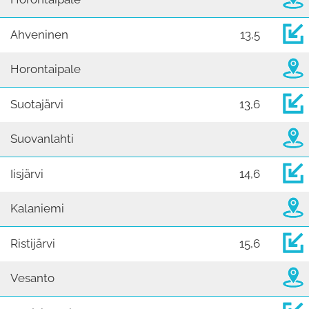
Ahveninen
13,5
Horontaipale
Suotajärvi
13,6
Suovanlahti
Iisjärvi
14,6
Kalaniemi
Ristijärvi
15,6
Vesanto