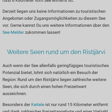
rund 6 Kilometer vom See entfernt ist.
Seen in Europa
Glamping
Österreich
Derzeit liegen uns keine Informationen zu touristischen
Angeboten oder Zugangsmöglichkeiten zu diesem See
Schweiz
vor. Gerne kannst Du uns weitere Informationen über den
Frankreich
See-Melder
zukommen lassen!
Niederlande
Schweden
Weitere Seen rund um den Ristijärvi
Norwegen
alle Länder…
Auch wenn der See allenfalls geringfügiges touristisches
Potenzial bietet, lohnt sich natürlich ein Besuch der
Region: Rund um den Ristijärvi liegen zahlreiche weitere
Seen, die sich durch einen hohen Freizeitwert
auszeichnen.
Besonders der
Keitele
ist nur rund 15 Kilometer entfernt
und dank zahlreicher Freizeitangebote und einer Vielzahl