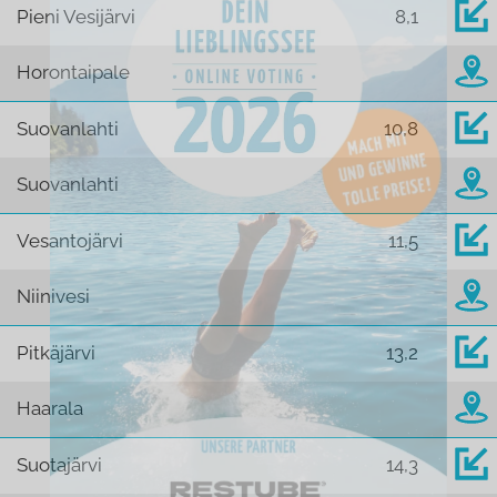
Pieni Vesijärvi
8,1
Horontaipale
Suovanlahti
10,8
Suovanlahti
Vesantojärvi
11,5
Niinivesi
Pitkäjärvi
13,2
Haarala
Suotajärvi
14,3