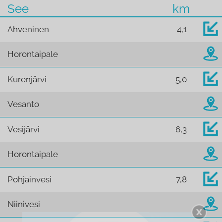
See
km
Ahveninen
4,1
Horontaipale
Kurenjärvi
5,0
Vesanto
Vesijärvi
6,3
Horontaipale
Pohjainvesi
7,8
Niinivesi