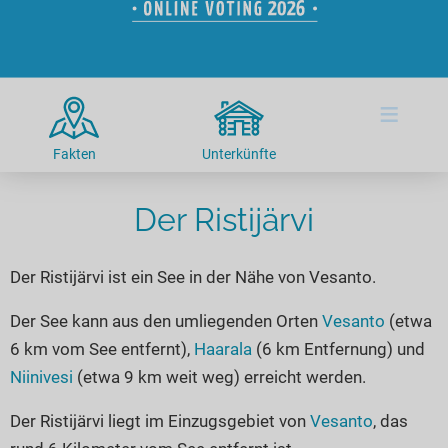
Hotels am See
Urlaub an der Küste
Radtouren am See
Finde Deinen See
Ferienwohnungen
Direkt am Wasser
Stand Up Paddeling
Seen in Deiner Nähe
Hausboote
Unterkünfte
Kitesurfen
≡
Seen in Deutschland
Camping am See
Hotels am See
Kanu- & Kajaktouren
Seen in Europa
Top-Hotels
Ferienwohnungen
Badeseen in Deutschland
Fakten
Unterkünfte
Strandbad-Verzeichnis
Top-Hotel Empfehlungen
Hausboote
Genuss pur
Überwachte Badestellen
Der Ristijärvi
Familienhotels
Camping
Wellness am See
Hunde am See
Bike-Hotels
Aktiv-Urlaub
Gourmet-Urlaub
Der Ristijärvi ist ein See in der Nähe von Vesanto.
Unsere See-Highlights
Wellness-Hotels
Kanu- & Kajak-Urlaub
Romantik Hotels
Deutschlands schönste Seen
Biohotels
Wanderurlaub
Der See kann aus den umliegenden Orten
Vesanto
(etwa
6 km vom See entfernt),
Haarala
(6 km Entfernung) und
Top Seen nach Bundesländern
Ausgefallenes
Bikeurlaub
Niinivesi
(etwa 9 km weit weg) erreicht werden.
Top Seen nach Regionen
Häuser auf dem Wasser
Auszeit & Wellness
Deutschlands Lieblingsseen
Der Ristijärvi liegt im Einzugsgebiet von
Vesanto
, das
Hundefreundliche Unterkünfte