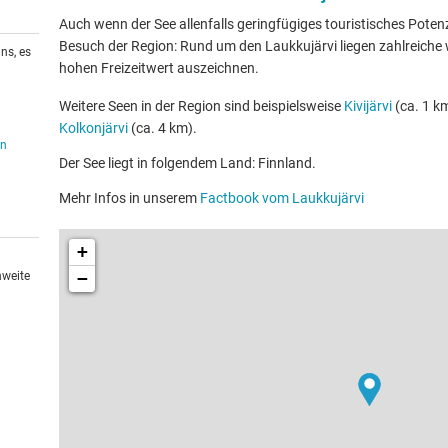
Auch wenn der See allenfalls geringfügiges touristisches Potenzia
Besuch der Region: Rund um den Laukkujärvi liegen zahlreiche w
ns, es
hohen Freizeitwert auszeichnen.
Weitere Seen in der Region sind beispielsweise
Kivijärvi
(ca. 1 km
Kolkonjärvi
(ca. 4 km).
en
Der See liegt in folgendem Land: Finnland.
Mehr Infos in unserem
Factbook vom Laukkujärvi
+
−
hweite