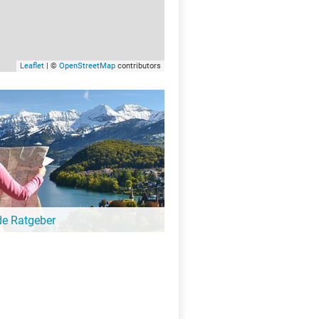
Leaflet
| ©
OpenStreetMap
contributors
de Ratgeber
-Ratgeber schreibt unsere Redaktion über
schöne Orte für Familien, für
eressierte, Strandbad-Junkies,
zer und alle anderen Seeinteressierten.