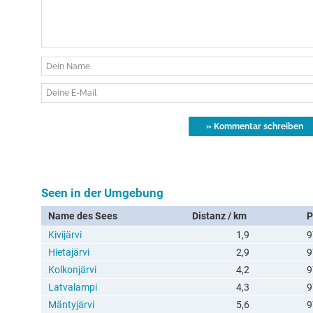
Seen in der Umgebung
Name des Sees
Distanz / km
P
Kivijärvi
1,9
9
Hietajärvi
2,9
9
Kolkonjärvi
4,2
9
Latvalampi
4,3
9
Mäntyjärvi
5,6
9