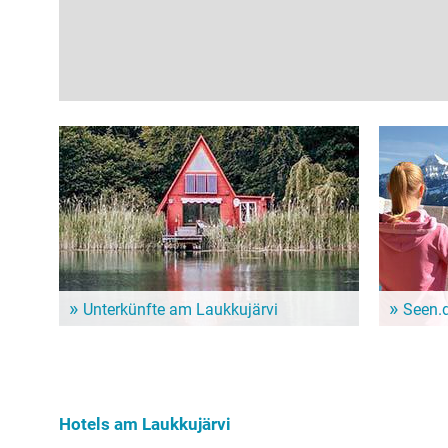
Unterkünfte am Laukkujärvi
Seen.
Dem Alltag entfliehen und ein paar entspannte Tage
Im Seen.de
genießen? Hier gibt es schöne Unterkünfte in der
besonders 
Nähe vom Laukkujärvi!
Freizeitint
Hundebesit
Hotels am Laukkujärvi