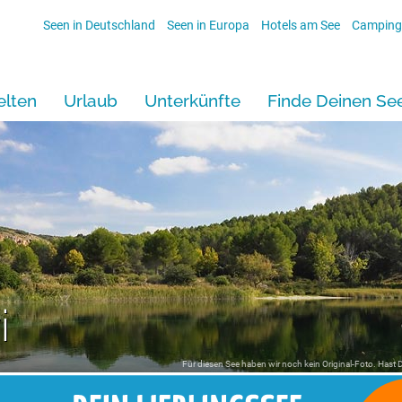
Seen in Deutschland
Seen in Europa
Hotels am See
Camping
lten
Urlaub
Unterkünfte
Finde Deinen Se
i
Für diesen See haben wir noch kein Original-Foto. Hast