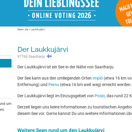
Seen.de
»
Laukkujärvi
Der Laukkujärvi
97760 Saariharju
Der Laukkujärvi ist ein See in der Nähe von Saariharju.
Der See kann aus den umliegenden Orten
Impiö
(etwa 16 km vo
Entfernung) und
Pernu
(etwa 16 km weit weg) erreicht werden.
Der Laukkujärvi liegt im Einzugsgebiet von
Posio
, das rund 22 K
rund um
Derzeit liegen uns keine Informationen zu touristischen Ange
rs.
diesem See vor. Gerne kannst Du uns weitere Informationen üb
Weitere Seen rund um den Laukkujärvi