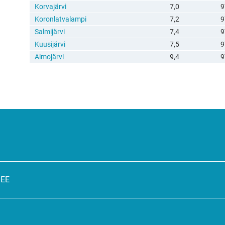
Korvajärvi
7,0
9
Koronlatvalampi
7,2
9
Salmijärvi
7,4
9
Kuusijärvi
7,5
9
Aimojärvi
9,4
9
SEE