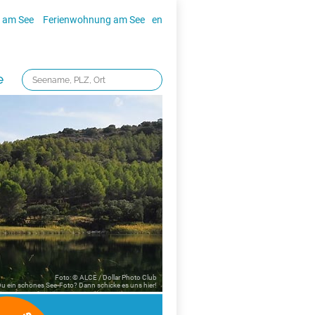
 am See
Ferienwohnung am See
en
e
Foto: © ALCE / Dollar Photo Club
 Du ein schönes See-Foto? Dann schicke es uns
hier!