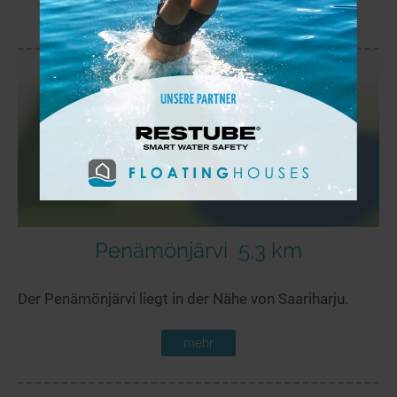
mehr
Penämönjärvi
5,3 km
Der Penämönjärvi liegt in der Nähe von Saariharju.
mehr