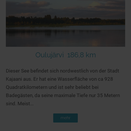
Seen in Europa
Glamping
Österreich
Schweiz
Frankreich
Niederlande
Schweden
Oulujärvi
186,8 km
Norwegen
Dieser See befindet sich nordwestlich von der Stadt
alle Länder…
Kajaani aus. Er hat eine Wasserfläche von ca 928
Quadratkilometern und ist sehr beliebt bei
Badegästen, da seine maximale Tiefe nur 35 Metern
sind. Meist...
mehr