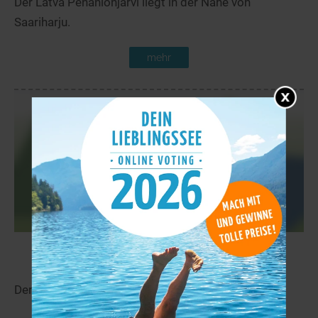
Der Latva Penäniönjärvi liegt in der Nähe von
Saariharju.
mehr
Rytijärvi
4,8 km
Der Rytijärvi liegt in der Nähe von Saariharju.