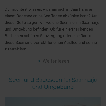
Hotels am See
Urlaub an der Küste
Radtouren am See
Finde Deinen See
Ferienwohnungen
Du möchtest wissen, wo man sich in Saariharju an
Direkt am Wasser
Stand Up Paddeling
einem Badesee an heißen Tagen abkühlen kann? Auf
Seen in Deiner Nähe
Hausboote
Unterkünfte
Kitesurfen
dieser Seite zeigen wir, welche Seen sich in Saariharju
Seen in Deutschland
Camping am See
Hotels am See
Kanu- & Kajaktouren
und Umgebung befinden. Ob für ein erfrischendes
Seen in Europa
Top-Hotels
Ferienwohnungen
Badeseen in Deutschland
Bad, einen schönen Spaziergang oder eine Radtour,
Strandbad-Verzeichnis
Top-Hotel Empfehlungen
diese Seen sind perfekt für einen Ausflug und schnell
Hausboote
Genuss pur
zu erreichen.
Überwachte Badestellen
Familienhotels
Camping
Wellness am See
Hunde am See
Bike-Hotels
Aktiv-Urlaub
Gourmet-Urlaub
Weiter lesen
Unsere See-Highlights
Wellness-Hotels
Kanu- & Kajak-Urlaub
Romantik Hotels
Deutschlands schönste Seen
Biohotels
Wanderurlaub
Seen und Badeseen für Saariharju
Top Seen nach Bundesländern
Ausgefallenes
Bikeurlaub
und Umgebung
Top Seen nach Regionen
Häuser auf dem Wasser
Auszeit & Wellness
Deutschlands Lieblingsseen
Hundefreundliche Unterkünfte