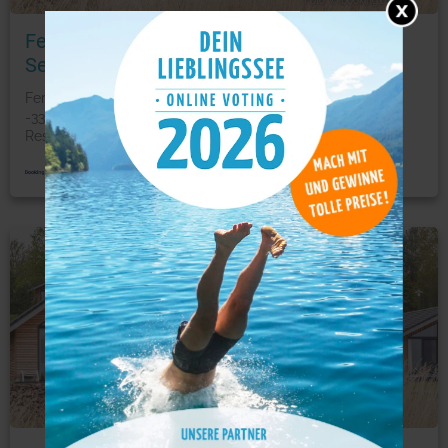
Foto: © booking.com
Ferienhaus für bis zu 4 Personen zur
Seeseite - [#125267]
Ferienhaus für bis Das Zu 4 Personen zur Seeseite
-33#125267] begrüßt Sie in Gröbern und bietet ein
Restaurant
...
mehr
Ferienwohnung
Foto: © booking.com