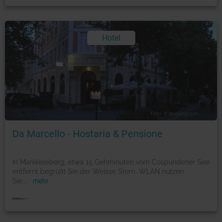
Hotel
Foto: © booking.com
Da Marcello - Hostaria & Pensione
In Markkleeberg, etwa 15 Gehminuten vom Cospundener See
entfernt begrüßt Sie der Weisse Stern. WLAN nutzen
Sie
...
mehr