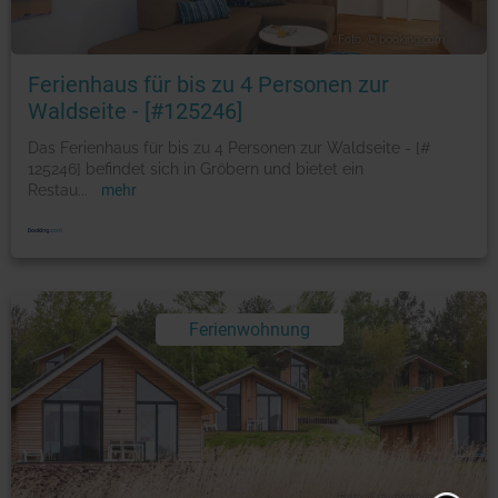
Foto: © booking.com
Ferienhaus für bis zu 4 Personen zur
Waldseite - [#125246]
Das Ferienhaus für bis zu 4 Personen zur Waldseite - [#
125246] befindet sich in Gröbern und bietet ein
Restau
...
mehr
Ferienwohnung