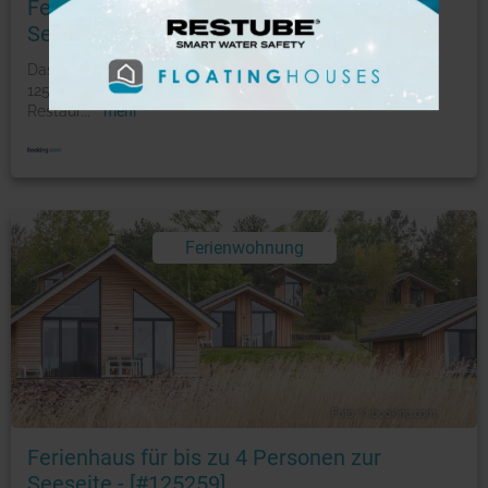
Ferienhaus für bis zu 4 Personen zur
Seeseite - [#125255]
Das Ferienhaus für bis zu 4 Personen zur Seeseite -33#
125255] befindet sich in Gröbern und bietet ein
Restaur
...
mehr
Ferienwohnung
Foto: © booking.com
Ferienhaus für bis zu 4 Personen zur
Seeseite - [#125259]