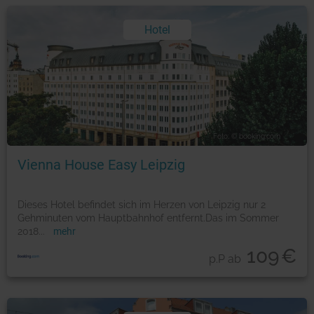
Hotel
Foto: © booking.com
Vienna House Easy Leipzig
Dieses Hotel befindet sich im Herzen von Leipzig nur 2
Gehminuten vom Hauptbahnhof entfernt.Das im Sommer
2018
...
mehr
109
€
p.P ab