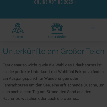
Hotels am See
Urlaub an der Küste
Radtouren am See
Finde Deinen See
Ferienwohnungen
Direkt am Wasser
Stand Up Paddeling
Seen in Deiner Nähe
Hausboote
Unterkünfte
Kitesurfen
≡
Seen in Deutschland
Camping am See
Hotels am See
Kanu- & Kajaktouren
Seen in Europa
Top-Hotels
Ferienwohnungen
Badeseen in Deutschland
Fakten
Unterkünfte
Strandbad-Verzeichnis
Top-Hotel Empfehlungen
Hausboote
Genuss pur
Unterkünfte am Großer Teich
Überwachte Badestellen
Familienhotels
Camping
Wellness am See
Hunde am See
Bike-Hotels
Aktiv-Urlaub
Gourmet-Urlaub
Fast genauso wichtig wie die Wahl des Urlaubsortes ist
Unsere See-Highlights
Wellness-Hotels
Kanu- & Kajak-Urlaub
Romantik Hotels
es, die perfekte Unterkunft mit Wohlfühl-Faktor zu finden.
Deutschlands schönste Seen
Biohotels
Wanderurlaub
Ein Ausgangspunkt für Wanderungen oder
Top Seen nach Bundesländern
Ausgefallenes
Bikeurlaub
Fahrradtouren um den See, eine erfrischende Dusche, um
sich nach einem Tag am Strand den Sand aus den
Top Seen nach Regionen
Häuser auf dem Wasser
Auszeit & Wellness
Haaren zu waschen oder auch die warme...
Deutschlands Lieblingsseen
Hundefreundliche Unterkünfte