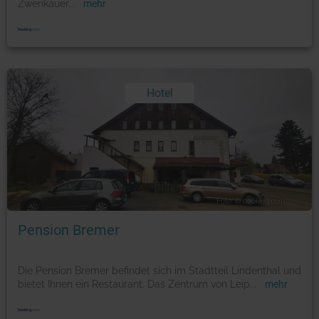
Zwenkauer
...
mehr
Hotel
Foto: © booking.com
Pension Bremer
Die Pension Bremer befindet sich im Stadtteil Lindenthal und
bietet Ihnen ein Restaurant. Das Zentrum von Leip
...
mehr