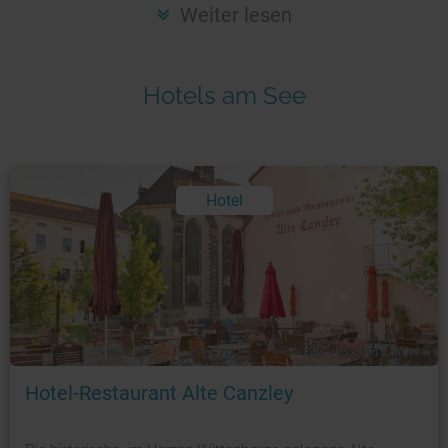
Seen in Europa
Glamping
Weiter lesen
Österreich
Schweiz
Hotels am See
Frankreich
Niederlande
Schweden
Hotel
Norwegen
alle Länder…
Foto: © booking.com
Hotel-Restaurant Alte Canzley