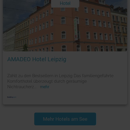
Hotel
Foto: © booking.com
AMADEO Hotel Leipzig
Zählt zu den Bestsellern in Leipzig Das familiengeführte
Komforthotel überzeugt durch geräumige
Nichtraucherz
...
mehr
Mehr Hotels am See