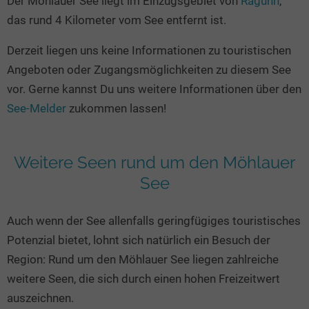
Der Möhlauer See liegt im Einzugsgebiet von
Raguhn
,
Seen in Europa
Glamping
das rund 4 Kilometer vom See entfernt ist.
Österreich
Derzeit liegen uns keine Informationen zu touristischen
Schweiz
Angeboten oder Zugangsmöglichkeiten zu diesem See
Frankreich
vor. Gerne kannst Du uns weitere Informationen über den
Niederlande
See-Melder
zukommen lassen!
Schweden
Norwegen
Weitere Seen rund um den Möhlauer
alle Länder…
See
Auch wenn der See allenfalls geringfügiges touristisches
Potenzial bietet, lohnt sich natürlich ein Besuch der
Region: Rund um den Möhlauer See liegen zahlreiche
weitere Seen, die sich durch einen hohen Freizeitwert
auszeichnen.