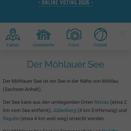
Hotels am See
Urlaub an der Küste
Radtouren am See
Finde Deinen See
Ferienwohnungen
Direkt am Wasser
Stand Up Paddeling
Seen in Deiner Nähe
Hausboote
Unterkünfte
Kitesurfen
≡
Seen in Deutschland
Camping am See
Hotels am See
Kanu- & Kajaktouren
Seen in Europa
Top-Hotels
Ferienwohnungen
Badeseen in Deutschland
Fakten
Unterkünfte
Fotos
Freizeit
Strandbad-Verzeichnis
Top-Hotel Empfehlungen
Hausboote
Genuss pur
Überwachte Badestellen
Der Möhlauer See
Familienhotels
Camping
Wellness am See
Hunde am See
Bike-Hotels
Aktiv-Urlaub
Gourmet-Urlaub
Der Möhlauer See ist ein See in der Nähe von Möhlau
Unsere See-Highlights
Wellness-Hotels
Kanu- & Kajak-Urlaub
Romantik Hotels
(Sachsen-Anhalt).
Deutschlands schönste Seen
Biohotels
Wanderurlaub
Der See kann aus den umliegenden Orten
Retzau
(etwa 2
Top Seen nach Bundesländern
Ausgefallenes
Bikeurlaub
km vom See entfernt),
Jüdenberg
(4 km Entfernung) und
Top Seen nach Regionen
Häuser auf dem Wasser
Auszeit & Wellness
Raguhn
(etwa 4 km weit weg) erreicht werden.
Deutschlands Lieblingsseen
Hundefreundliche Unterkünfte