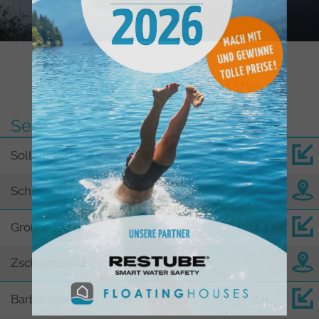
Weitere Seen in der Nähe
See
km
Sollnitzsee
4,3
Schierau
Großer Teich
4,4
Zschornewitz
Barbarasee
5,8