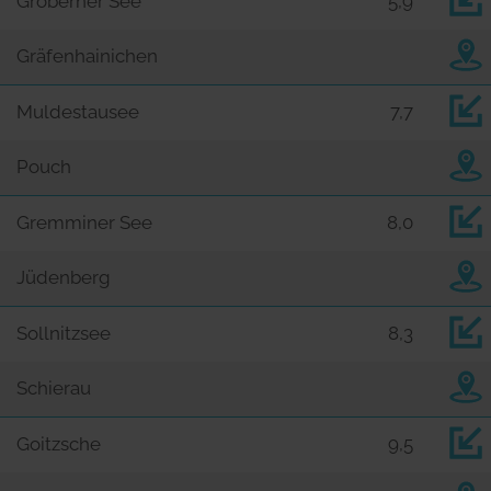
Gröberner See
5,9
Gräfenhainichen
Muldestausee
7,7
Pouch
Gremminer See
8,0
Jüdenberg
Sollnitzsee
8,3
Schierau
Goitzsche
9,5