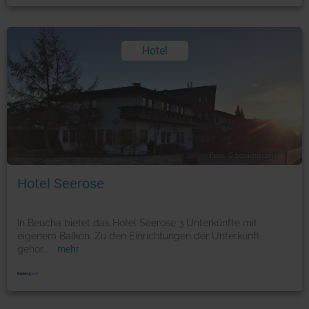
Hotel
Foto: © booking.com
Hotel Seerose
In Beucha bietet das Hotel Seerose 3 Unterkünfte mit
eigenem Balkon. Zu den Einrichtungen der Unterkunft
gehör
...
mehr