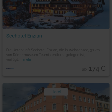
Foto: © booking.com
Seehotel Enzian
Die Unterkunft Seehotel Enzian, die in Weissensee, 38 km
von Römermuseum Teurnia entfernt gelegen ist,
verfügt
...
mehr
174
€
ab
Hotel