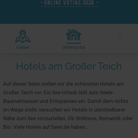
Hotels am See
Urlaub an der Küste
Radtouren am See
Finde Deinen See
Ferienwohnungen
Direkt am Wasser
Stand Up Paddeling
Seen in Deiner Nähe
Hausboote
Unterkünfte
Kitesurfen
≡
Seen in Deutschland
Camping am See
Hotels am See
Kanu- & Kajaktouren
Seen in Europa
Top-Hotels
Ferienwohnungen
Badeseen in Deutschland
Fakten
Unterkünfte
Strandbad-Verzeichnis
Top-Hotel Empfehlungen
Hausboote
Genuss pur
Hotels am Großer Teich
Überwachte Badestellen
Familienhotels
Camping
Wellness am See
Hunde am See
Bike-Hotels
Aktiv-Urlaub
Gourmet-Urlaub
Auf dieser Seite stellen wir die schönsten Hotels am
Unsere See-Highlights
Wellness-Hotels
Kanu- & Kajak-Urlaub
Romantik Hotels
Großer Teich vor. Ein See-Urlaub lädt zum Seele-
Deutschlands schönste Seen
Biohotels
Wanderurlaub
Baumelnlassen und Entspannen ein. Damit dem nichts
Top Seen nach Bundesländern
Ausgefallenes
Bikeurlaub
im Wege steht, versuchen wir Hotels in unmittelbarer
Nähe zum See vorzustellen. Ob Wellness, Romantik oder
Top Seen nach Regionen
Häuser auf dem Wasser
Auszeit & Wellness
Bio: Viele Hotels auf Seen.de haben...
Deutschlands Lieblingsseen
Hundefreundliche Unterkünfte