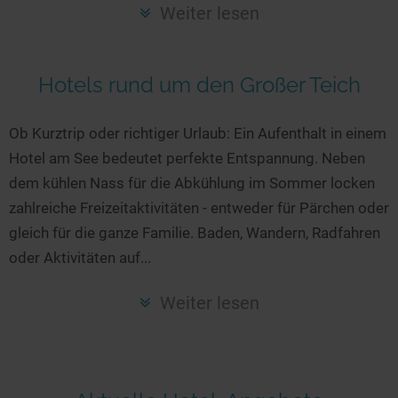
Seen in Europa
Glamping
Weiter lesen
Österreich
Schweiz
Hotels rund um den Großer Teich
Frankreich
Niederlande
Ob Kurztrip oder richtiger Urlaub: Ein Aufenthalt in einem
Hotel am See bedeutet perfekte Entspannung. Neben
Schweden
dem kühlen Nass für die Abkühlung im Sommer locken
Norwegen
zahlreiche Freizeitaktivitäten - entweder für Pärchen oder
alle Länder…
gleich für die ganze Familie. Baden, Wandern, Radfahren
oder Aktivitäten auf...
Weiter lesen