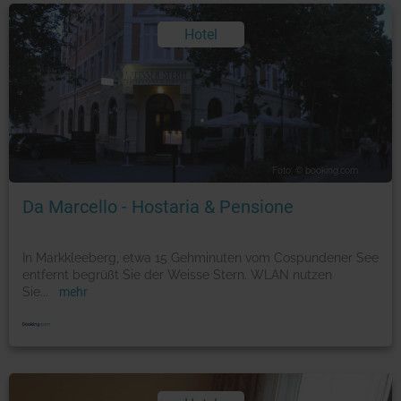
Hotel
Foto: © booking.com
Da Marcello - Hostaria & Pensione
In Markkleeberg, etwa 15 Gehminuten vom Cospundener See
entfernt begrüßt Sie der Weisse Stern. WLAN nutzen
Sie
...
mehr