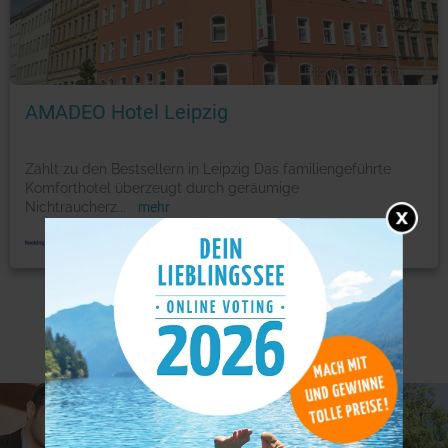
Foto: © booking.com
AMADEO Hotel Leipzig
Zählt zu den Bestsellern in Leipzig Das familiengeführte
Komforthotel überzeugt durch geräumige
Nichtraucherz
...
mehr
Weitere Angebote