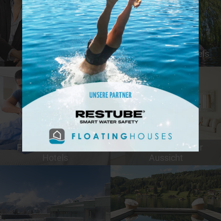
Günstige Hotels
Tierfreundliche Hotels
Familienfreundliche
Hotels mit schöner
Hotels
Aussicht