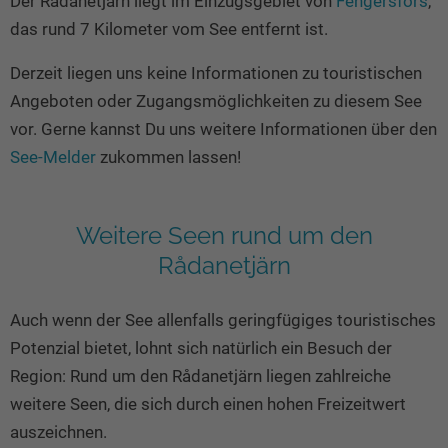
Der Rådanetjärn liegt im Einzugsgebiet von
Fengersfors
,
Seen in Europa
Glamping
das rund 7 Kilometer vom See entfernt ist.
Österreich
Derzeit liegen uns keine Informationen zu touristischen
Schweiz
Angeboten oder Zugangsmöglichkeiten zu diesem See
Frankreich
vor. Gerne kannst Du uns weitere Informationen über den
Niederlande
See-Melder
zukommen lassen!
Schweden
Norwegen
Weitere Seen rund um den
alle Länder…
Rådanetjärn
Auch wenn der See allenfalls geringfügiges touristisches
Potenzial bietet, lohnt sich natürlich ein Besuch der
Region: Rund um den Rådanetjärn liegen zahlreiche
weitere Seen, die sich durch einen hohen Freizeitwert
auszeichnen.