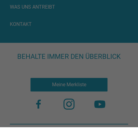
WAS UNS ANTREIBT
KONTAKT
BEHALTE IMMER DEN ÜBERBLICK
Meine Merkliste
Nutzungsbestimmungen
Datenschutz
© 2023 more virtual agency