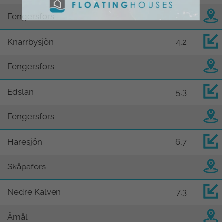
Fengersfors
Knarrbysjön
4,2
Fengersfors
Edslan
5,3
Fengersfors
Haresjön
6,7
Skåpafors
Nedre Kalven
7,3
Åmål