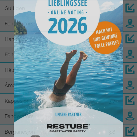
Gulliden
2,1
Fengersfors
Handskesjön
2,9
Fengersfors
Hålsjön
3,4
Åmål
Käppesjön
3,7
Fengersfors
Berganesjön
3,8