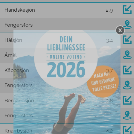
Handskesjön
2,9
Fengersfors
Hålsjön
3,4
Åmål
Käppesjön
3,7
Fengersfors
Berganesjön
3,8
Fengersfors
Knarrbysjön
4,2