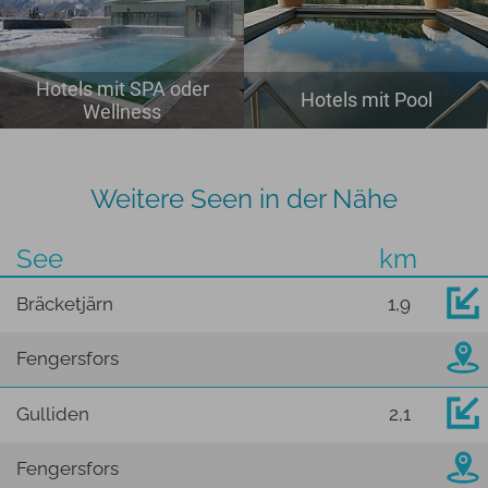
Hotels mit SPA oder
Hotels mit Pool
Wellness
Weitere Seen in der Nähe
See
km
Bräcketjärn
1,9
Fengersfors
Gulliden
2,1
Fengersfors