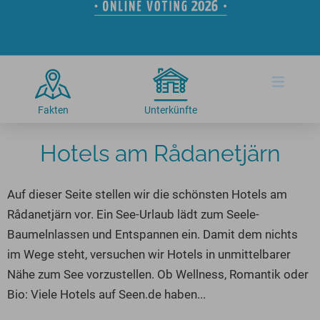
Hotels am See
Urlaub an der Küste
Radtouren am See
Finde Deinen See
Ferienwohnungen
Direkt am Wasser
Stand Up Paddeling
Seen in Deiner Nähe
Hausboote
Unterkünfte
Kitesurfen
≡
Seen in Deutschland
Camping am See
Hotels am See
Kanu- & Kajaktouren
Seen in Europa
Top-Hotels
Ferienwohnungen
Badeseen in Deutschland
Fakten
Unterkünfte
Strandbad-Verzeichnis
Top-Hotel Empfehlungen
Hausboote
Genuss pur
Hotels am Rådanetjärn
Überwachte Badestellen
Familienhotels
Camping
Wellness am See
Hunde am See
Bike-Hotels
Aktiv-Urlaub
Gourmet-Urlaub
Auf dieser Seite stellen wir die schönsten Hotels am
Unsere See-Highlights
Wellness-Hotels
Kanu- & Kajak-Urlaub
Romantik Hotels
Rådanetjärn vor. Ein See-Urlaub lädt zum Seele-
Deutschlands schönste Seen
Biohotels
Wanderurlaub
Baumelnlassen und Entspannen ein. Damit dem nichts
Top Seen nach Bundesländern
Ausgefallenes
Bikeurlaub
im Wege steht, versuchen wir Hotels in unmittelbarer
Nähe zum See vorzustellen. Ob Wellness, Romantik oder
Top Seen nach Regionen
Häuser auf dem Wasser
Auszeit & Wellness
Bio: Viele Hotels auf Seen.de haben...
Deutschlands Lieblingsseen
Hundefreundliche Unterkünfte