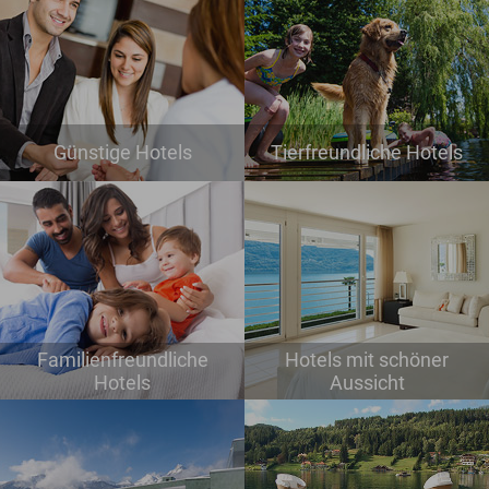
Günstige Hotels
Tierfreundliche Hotels
Familienfreundliche
Hotels mit schöner
Hotels
Aussicht