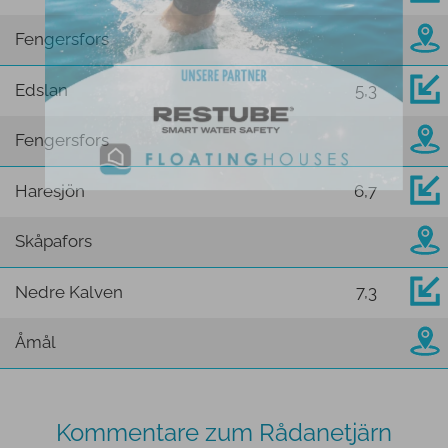
Fengersfors
Edslan
5,3
Fengersfors
Haresjön
6,7
Skåpafors
Nedre Kalven
7,3
Åmål
Kommentare zum Rådanetjärn