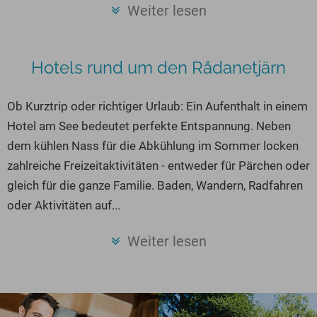
Seen in Europa
Glamping
Weiter lesen
Österreich
Schweiz
Hotels rund um den Rådanetjärn
Frankreich
Niederlande
Ob Kurztrip oder richtiger Urlaub: Ein Aufenthalt in einem
Hotel am See bedeutet perfekte Entspannung. Neben
Schweden
dem kühlen Nass für die Abkühlung im Sommer locken
Norwegen
zahlreiche Freizeitaktivitäten - entweder für Pärchen oder
alle Länder…
gleich für die ganze Familie. Baden, Wandern, Radfahren
oder Aktivitäten auf...
Weiter lesen