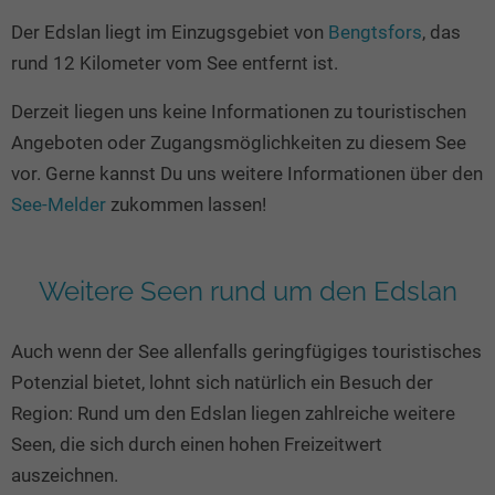
Seen in Europa
Glamping
Der Edslan liegt im Einzugsgebiet von
Bengtsfors
, das
Österreich
rund 12 Kilometer vom See entfernt ist.
Schweiz
Derzeit liegen uns keine Informationen zu touristischen
Frankreich
Angeboten oder Zugangsmöglichkeiten zu diesem See
Niederlande
vor. Gerne kannst Du uns weitere Informationen über den
Schweden
See-Melder
zukommen lassen!
Norwegen
alle Länder…
Weitere Seen rund um den Edslan
Auch wenn der See allenfalls geringfügiges touristisches
Potenzial bietet, lohnt sich natürlich ein Besuch der
Region: Rund um den Edslan liegen zahlreiche weitere
Seen, die sich durch einen hohen Freizeitwert
auszeichnen.