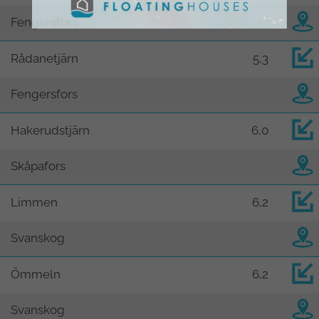
Fengersfors
Rådanetjärn
5,3
Fengersfors
Hakerudstjärn
6,0
Skåpafors
Limmen
6,2
Svanskog
Ömmeln
6,2
Svanskog