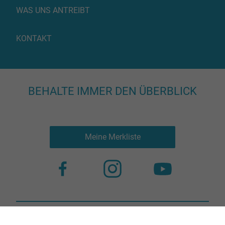
WAS UNS ANTREIBT
KONTAKT
BEHALTE IMMER DEN ÜBERBLICK
Meine Merkliste
Nutzungsbestimmungen
Datenschutz
© 2023 more virtual agency