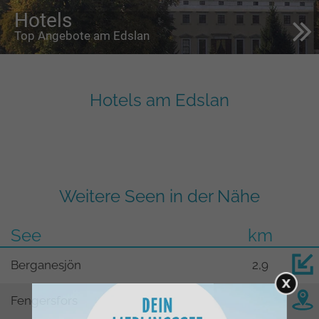
Hotels
Top Angebote am Edslan
Hotels am Edslan
Weitere Seen in der Nähe
See
km
Berganesjön
2,9
Fengersfors