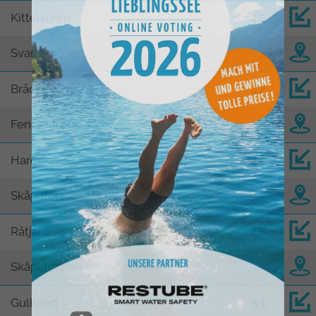
Kittelstjärn
4,2
Svanskog
Bräcketjärn
4,2
Fengersfors
Haresjön
4,7
Skåpafors
Råtjärn
4,8
Skåpafors
Gulliden
5,1