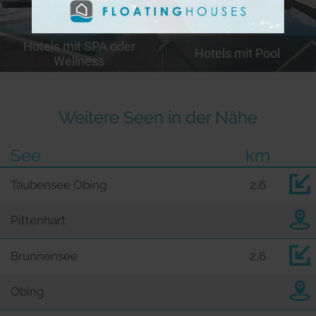
Hotels mit SPA oder
Hotels mit Pool
Wellness
Weitere Seen in der Nähe
See
km
Taubensee Obing
2,6
Pittenhart
Brunnensee
2,6
Obing