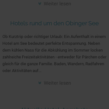
Seen in Europa
Glamping
Weiter lesen
Österreich
Schweiz
Hotels rund um den Obinger See
Frankreich
Niederlande
Ob Kurztrip oder richtiger Urlaub: Ein Aufenthalt in einem
Hotel am See bedeutet perfekte Entspannung. Neben
Schweden
dem kühlen Nass für die Abkühlung im Sommer locken
Norwegen
zahlreiche Freizeitaktivitäten - entweder für Pärchen oder
alle Länder…
gleich für die ganze Familie. Baden, Wandern, Radfahren
oder Aktivitäten auf...
Weiter lesen