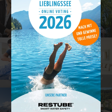
Günstige Hotels
Tierfreundliche Hotels
Familienfreundliche
Hotels mit schöner
Hotels
Aussicht