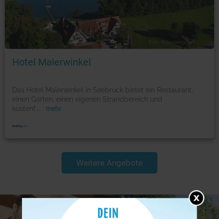
Foto: © booking.com
Hotel Malerwinkel
Das Hotel Malerwinkel in Seebruck bietet ein Restaurant,
einen Garten, einen eigenen Strandbereich und
kostenf
...
mehr
Weitere Angebote