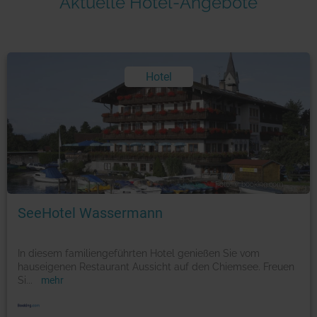
Aktuelle Hotel-Angebote
Hotel
Foto: © booking.com
SeeHotel Wassermann
In diesem familiengeführten Hotel genießen Sie vom
hauseigenen Restaurant Aussicht auf den Chiemsee. Freuen
Si
...
mehr