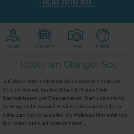
Hotels am See
Urlaub an der Küste
Radtouren am See
Finde Deinen See
Ferienwohnungen
Direkt am Wasser
Stand Up Paddeling
Seen in Deiner Nähe
Hausboote
Unterkünfte
Kitesurfen
≡
Seen in Deutschland
Camping am See
Hotels am See
Kanu- & Kajaktouren
Seen in Europa
Top-Hotels
Ferienwohnungen
Badeseen in Deutschland
Fakten
Unterkünfte
Fotos
Freizeit
Strandbad-Verzeichnis
Top-Hotel Empfehlungen
Hausboote
Genuss pur
Hotels am Obinger See
Überwachte Badestellen
Familienhotels
Camping
Wellness am See
Hunde am See
Bike-Hotels
Aktiv-Urlaub
Gourmet-Urlaub
Auf dieser Seite stellen wir die schönsten Hotels am
Unsere See-Highlights
Wellness-Hotels
Kanu- & Kajak-Urlaub
Romantik Hotels
Obinger See vor. Ein See-Urlaub lädt zum Seele-
Deutschlands schönste Seen
Biohotels
Wanderurlaub
Baumelnlassen und Entspannen ein. Damit dem nichts
Top Seen nach Bundesländern
Ausgefallenes
Bikeurlaub
im Wege steht, versuchen wir Hotels in unmittelbarer
Nähe zum See vorzustellen. Ob Wellness, Romantik oder
Top Seen nach Regionen
Häuser auf dem Wasser
Auszeit & Wellness
Bio: Viele Hotels auf Seen.de haben...
Deutschlands Lieblingsseen
Hundefreundliche Unterkünfte