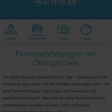
Hotels am See
Urlaub an der Küste
Radtouren am See
Finde Deinen See
Ferienwohnungen
Direkt am Wasser
Stand Up Paddeling
Seen in Deiner Nähe
Hausboote
Unterkünfte
Kitesurfen
≡
Seen in Deutschland
Camping am See
Hotels am See
Kanu- & Kajaktouren
Seen in Europa
Top-Hotels
Ferienwohnungen
Badeseen in Deutschland
Fakten
Unterkünfte
Fotos
Freizeit
Strandbad-Verzeichnis
Top-Hotel Empfehlungen
Hausboote
Genuss pur
Ferienwohnungen am
Überwachte Badestellen
Familienhotels
Camping
Wellness am See
Obinger See
Hunde am See
Bike-Hotels
Aktiv-Urlaub
Gourmet-Urlaub
Unsere See-Highlights
Wellness-Hotels
Kanu- & Kajak-Urlaub
Romantik Hotels
Für einen längeren Aufenthalt am See – gerade wenn Ihr
Deutschlands schönste Seen
Biohotels
Wanderurlaub
in einer Gruppe oder mit der Familie unterwegs seid – ist
Top Seen nach Bundesländern
Ausgefallenes
Bikeurlaub
eine Ferienwohnung oder sogar ein Ferienhaus die
Top Seen nach Regionen
Häuser auf dem Wasser
Auszeit & Wellness
perfekte Unterkunft. Hier seid Ihr unter Euch und könnt
Deutschlands Lieblingsseen
gemeinsame Abende auf dem Sofa verbringen,
Hundefreundliche Unterkünfte
zusammen kochen, Spiele spielen...