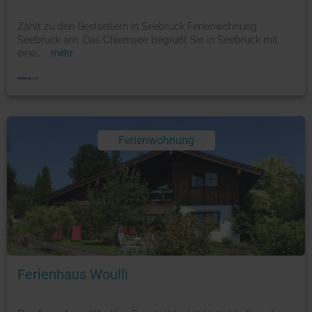
Zählt zu den Bestsellern in Seebruck Ferienwohnung
Seebruck am. Das Chiemsee begrüßt Sie in Seebruck mit
eine
...
mehr
Ferienwohnung
Foto: © booking.com
Ferienhaus Woulli