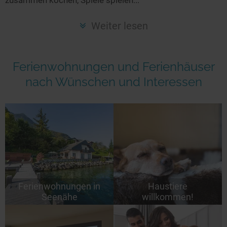
Seen in Europa
Glamping
Österreich
Weiter lesen
Schweiz
Frankreich
Ferienwohnungen und Ferienhäuser
Niederlande
nach Wünschen und Interessen
Schweden
Norwegen
alle Länder…
Ferienwohnungen in
Haustiere
Seenähe
willkommen!