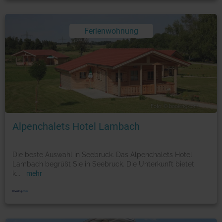
Ferienwohnung
Foto: © booking.com
Alpenchalets Hotel Lambach
Die beste Auswahl in Seebruck. Das Alpenchalets Hotel
Lambach begrüßt Sie in Seebruck. Die Unterkunft bietet
k
...
mehr