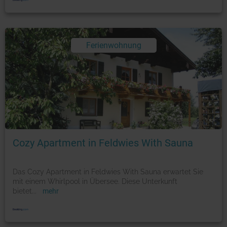
Ferienwohnung
Foto: © booking.com
Cozy Apartment in Feldwies With Sauna
Das Cozy Apartment in Feldwies With Sauna erwartet Sie
mit einem Whirlpool in Übersee. Diese Unterkunft
bietet
...
mehr