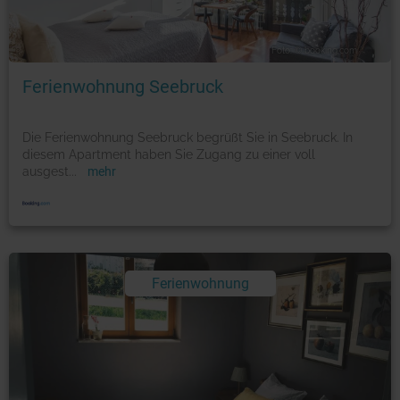
Foto: © booking.com
Ferienwohnung Seebruck
Die Ferienwohnung Seebruck begrüßt Sie in Seebruck. In
diesem Apartment haben Sie Zugang zu einer voll
ausgest
...
mehr
Ferienwohnung