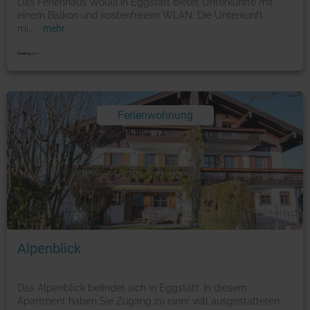
Das Ferienhaus Woulli in Eggstätt bietet Unterkünfte mit
einem Balkon und kostenfreiem WLAN. Die Unterkunft
mi
...
mehr
Ferienwohnung
Foto: © booking.com
Alpenblick
Das Alpenblick befindet sich in Eggstätt. In diesem
Apartment haben Sie Zugang zu einer voll ausgestatteten