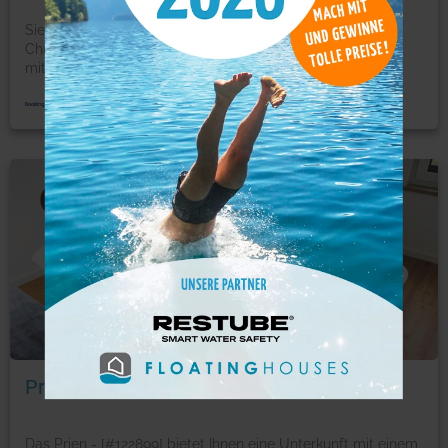
Sie wohnen in Gstadt am Chiemsee. Das Feriendomizil-
Chiemsee Lieblingseck bietet klimatisierte Unterkünfte
mit
...
mehr
Ferienwohnung
Foto: © booking.com
Prien - [#122899]
Das Prien - [#122899] bietet Ihnen eine Unterkunft mit einem