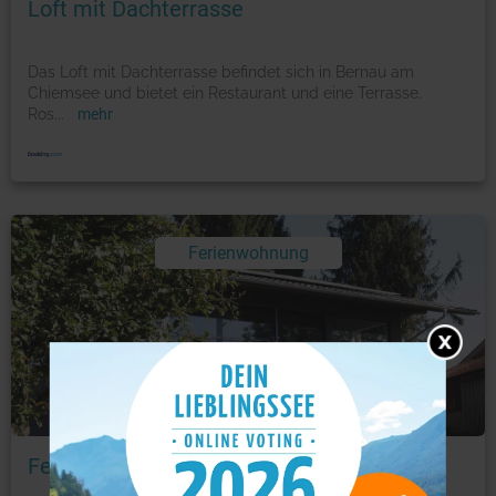
Loft mit Dachterrasse
Das Loft mit Dachterrasse befindet sich in Bernau am
Chiemsee und bietet ein Restaurant und eine Terrasse.
Ros
...
mehr
Ferienwohnung
Foto: © booking.com
Feriendomizil-Chiemsee Lieblingseck