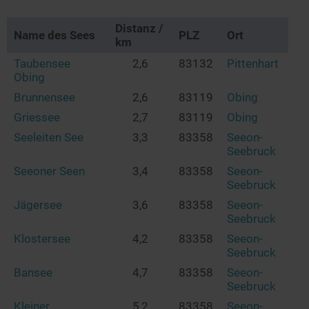
Distanz /
Name des Sees
PLZ
Ort
km
Taubensee
2,6
83132
Pittenhart
Obing
Brunnensee
2,6
83119
Obing
Griessee
2,7
83119
Obing
Seeleiten See
3,3
83358
Seeon-
Seebruck
Seeoner Seen
3,4
83358
Seeon-
Seebruck
Jägersee
3,6
83358
Seeon-
Seebruck
Klostersee
4,2
83358
Seeon-
Seebruck
Bansee
4,7
83358
Seeon-
Seebruck
Kleiner
5,2
83358
Seeon-