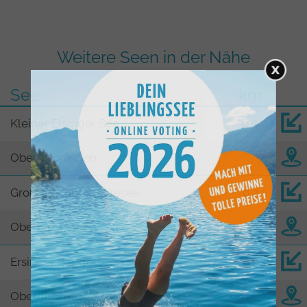
Weitere Seen in der Nähe
See
km
Kleiner Ersinger See
0,0
Oberdischingen
Große Ersinger Badesee
0,2
Oberdischingen
Ersinger Baggerseen
0,2
Oberdischingen