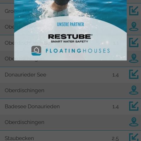
Großer Baggersee Ersingen
0,4
Oberdischingen
Oberdischinger See
1,1
Oberdischingen
Donaurieder See
1,4
Oberdischingen
Badesee Donaurieden
1,4
Oberdischingen
Staubecken
2,5