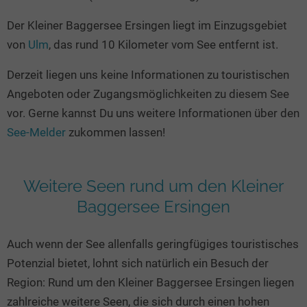
Seen in Europa
Glamping
Der Kleiner Baggersee Ersingen liegt im Einzugsgebiet
Österreich
von
Ulm
, das rund 10 Kilometer vom See entfernt ist.
Schweiz
Derzeit liegen uns keine Informationen zu touristischen
Frankreich
Angeboten oder Zugangsmöglichkeiten zu diesem See
Niederlande
vor. Gerne kannst Du uns weitere Informationen über den
Schweden
See-Melder
zukommen lassen!
Norwegen
alle Länder…
Weitere Seen rund um den Kleiner
Baggersee Ersingen
Auch wenn der See allenfalls geringfügiges touristisches
Potenzial bietet, lohnt sich natürlich ein Besuch der
Region: Rund um den Kleiner Baggersee Ersingen liegen
zahlreiche weitere Seen, die sich durch einen hohen