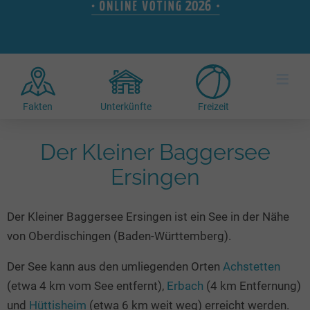
Hotels am See
Urlaub an der Küste
Radtouren am See
Finde Deinen See
Ferienwohnungen
Direkt am Wasser
Stand Up Paddeling
Seen in Deiner Nähe
Hausboote
Unterkünfte
Kitesurfen
≡
Seen in Deutschland
Camping am See
Hotels am See
Kanu- & Kajaktouren
Seen in Europa
Top-Hotels
Ferienwohnungen
Badeseen in Deutschland
Fakten
Unterkünfte
Freizeit
Strandbad-Verzeichnis
Top-Hotel Empfehlungen
Hausboote
Genuss pur
Überwachte Badestellen
Der Kleiner Baggersee
Familienhotels
Camping
Wellness am See
Hunde am See
Bike-Hotels
Ersingen
Aktiv-Urlaub
Gourmet-Urlaub
Unsere See-Highlights
Wellness-Hotels
Kanu- & Kajak-Urlaub
Romantik Hotels
Der Kleiner Baggersee Ersingen ist ein See in der Nähe
Deutschlands schönste Seen
Biohotels
Wanderurlaub
von Oberdischingen (Baden-Württemberg).
Top Seen nach Bundesländern
Ausgefallenes
Bikeurlaub
Top Seen nach Regionen
Der See kann aus den umliegenden Orten
Achstetten
Häuser auf dem Wasser
Auszeit & Wellness
(etwa 4 km vom See entfernt),
Erbach
(4 km Entfernung)
Deutschlands Lieblingsseen
Hundefreundliche Unterkünfte
und
Hüttisheim
(etwa 6 km weit weg) erreicht werden.