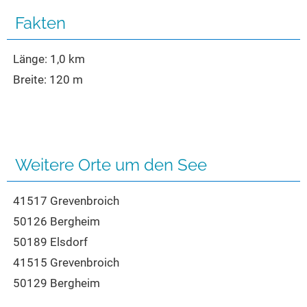
Seen in Europa
Glamping
Fakten
Österreich
Schweiz
Länge: 1,0 km
Frankreich
Breite: 120 m
Niederlande
Schweden
Norwegen
Weitere Orte um den See
alle Länder…
41517 Grevenbroich
50126 Bergheim
50189 Elsdorf
41515 Grevenbroich
50129 Bergheim