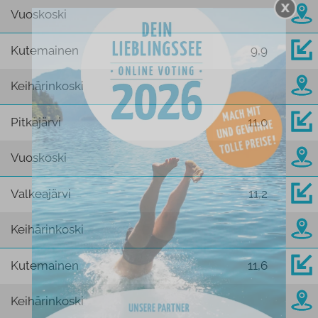
Vuoskoski
Kutemainen
9,9
Keihärinkoski
Pitkäjärvi
11,0
Vuoskoski
Valkeajärvi
11,2
Keihärinkoski
Kutemainen
11,6
Keihärinkoski