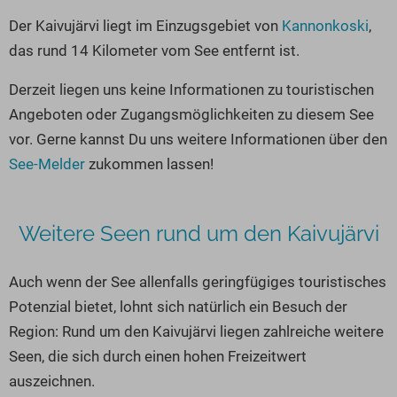
Seen in Europa
Glamping
Der Kaivujärvi liegt im Einzugsgebiet von
Kannonkoski
,
Österreich
das rund 14 Kilometer vom See entfernt ist.
Schweiz
Derzeit liegen uns keine Informationen zu touristischen
Frankreich
Angeboten oder Zugangsmöglichkeiten zu diesem See
Niederlande
vor. Gerne kannst Du uns weitere Informationen über den
Schweden
See-Melder
zukommen lassen!
Norwegen
alle Länder…
Weitere Seen rund um den Kaivujärvi
Auch wenn der See allenfalls geringfügiges touristisches
Potenzial bietet, lohnt sich natürlich ein Besuch der
Region: Rund um den Kaivujärvi liegen zahlreiche weitere
Seen, die sich durch einen hohen Freizeitwert
auszeichnen.