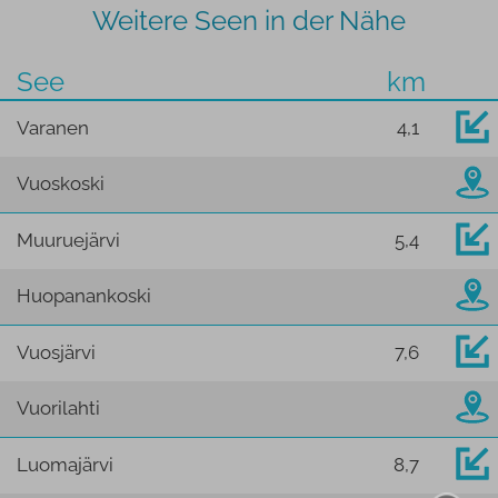
Weitere Seen in der Nähe
See
km
Varanen
4,1
Vuoskoski
Muuruejärvi
5,4
Huopanankoski
Vuosjärvi
7,6
Vuorilahti
Luomajärvi
8,7