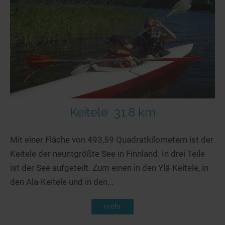
Seen in Europa
Glamping
Österreich
Schweiz
Frankreich
Niederlande
Schweden
Norwegen
Keitele
31,8 km
alle Länder…
Mit einer Fläche von 493,59 Quadratkilometern ist der
Keitele der neuntgrößte See in Finnland. In drei Teile
ist der See aufgeteilt. Zum einen in den Ylä-Keitele, in
den Ala-Keitele und in den...
mehr