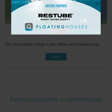
Ristinenjärvi
13,2 km
Der Ristinenjärvi liegt in der Nähe von Keitelepohja.
mehr
Ferienunterkünfte in Keihärinkoski