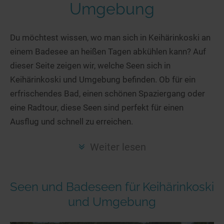
Hotels am See
Urlaub an der Küste
Radtouren am See
Umgebung
Finde Deinen See
Ferienwohnungen
Direkt am Wasser
Stand Up Paddeling
Seen in Deiner Nähe
Hausboote
Du möchtest wissen, wo man sich in Keihärinkoski an
Unterkünfte
Kitesurfen
einem Badesee an heißen Tagen abkühlen kann? Auf
Seen in Deutschland
Camping am See
Hotels am See
Kanu- & Kajaktouren
dieser Seite zeigen wir, welche Seen sich in
Seen in Europa
Top-Hotels
Ferienwohnungen
Badeseen in Deutschland
Keihärinkoski und Umgebung befinden. Ob für ein
Strandbad-Verzeichnis
Top-Hotel Empfehlungen
Hausboote
Genuss pur
erfrischendes Bad, einen schönen Spaziergang oder
Überwachte Badestellen
Familienhotels
eine Radtour, diese Seen sind perfekt für einen
Camping
Wellness am See
Ausflug und schnell zu erreichen.
Hunde am See
Bike-Hotels
Aktiv-Urlaub
Gourmet-Urlaub
Unsere See-Highlights
Wellness-Hotels
Kanu- & Kajak-Urlaub
Romantik Hotels
Weiter lesen
Deutschlands schönste Seen
Biohotels
Wanderurlaub
Top Seen nach Bundesländern
Ausgefallenes
Bikeurlaub
Seen und Badeseen für Keihärinkoski
Top Seen nach Regionen
Häuser auf dem Wasser
Auszeit & Wellness
und Umgebung
Deutschlands Lieblingsseen
Hundefreundliche Unterkünfte