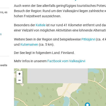
Auch wenn der See allenfalls geringfügiges touristisches Potenzia
Besuch der Region: Rund um den Valkeajärvi liegen zahlreiche w
ns, es
hohen Freizeitwert auszeichnen.
Besonders der
Keitele
ist nur rund 41 Kilometer entfernt und da
einer Vielzahl von möglichen Aktivitäten eine lohnende Alternati
en
Weitere Seen in der Region sind beispielsweise
Pitkäjärvi
(ca. 4 
und
Kutemainen
(ca. 5 km).
Der See liegt in folgendem Land: Finnland.
Mehr Infos in unserem
Factbook vom Valkeajärvi
hweite
+
−