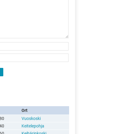
Ort
80
Vuoskoski
40
Keitelepohja
60
Keihärinkoski