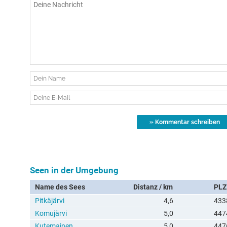
Seen in der Umgebung
Name des Sees
Distanz / km
PLZ
Pitkäjärvi
4,6
433
Komujärvi
5,0
447
Kutemainen
5,0
447