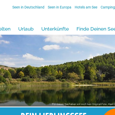
Seen in Deutschland
Seen in Europa
Hotels am See
Camping
lten
Urlaub
Unterkünfte
Finde Deinen Se
Für diesen See haben wir noch kein Original-Foto. Hast