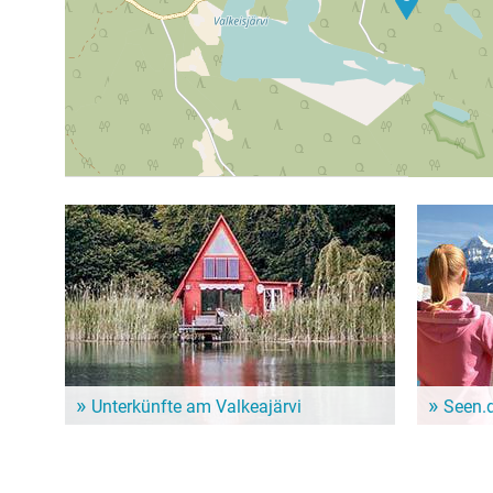
Unterkünfte am Valkeajärvi
Seen.
Dem Alltag entfliehen und ein paar entspannte Tage
Im Seen.de
genießen? Hier gibt es schöne Unterkünfte in der
besonders 
Nähe vom Valkeajärvi!
Freizeitint