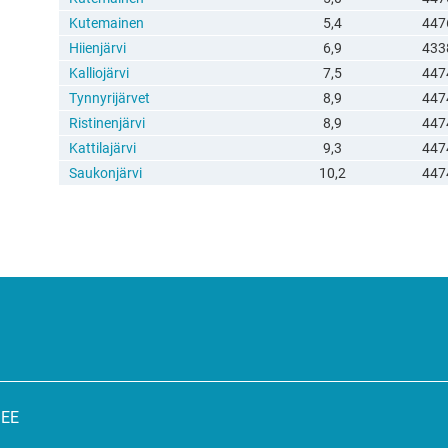
Kutemainen
5,4
447
Hiienjärvi
6,9
433
Kalliojärvi
7,5
447
Tynnyrijärvet
8,9
447
Ristinenjärvi
8,9
447
Kattilajärvi
9,3
447
Saukonjärvi
10,2
447
SEE