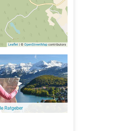
Leaflet
| ©
OpenStreetMap
contributors
de Ratgeber
-Ratgeber schreibt unsere Redaktion über
schöne Orte für Familien, für
eressierte, Strandbad-Junkies,