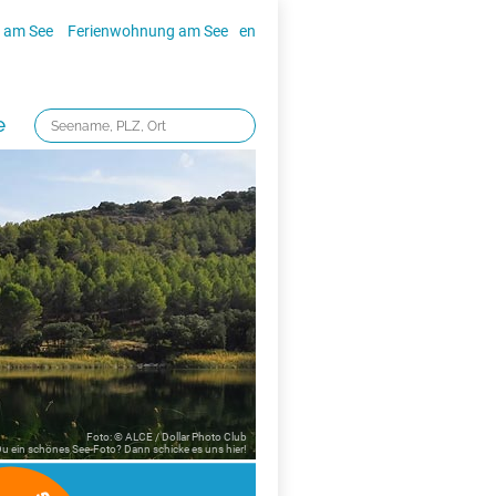
 am See
Ferienwohnung am See
en
e
Foto: © ALCE / Dollar Photo Club
 Du ein schönes See-Foto? Dann schicke es uns
hier!