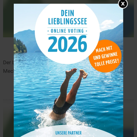
Lang-See
8,6 km
Der Lang-See liegt in der Nähe von Ventschow in
Mecklenburg-Vorpommern.
mehr