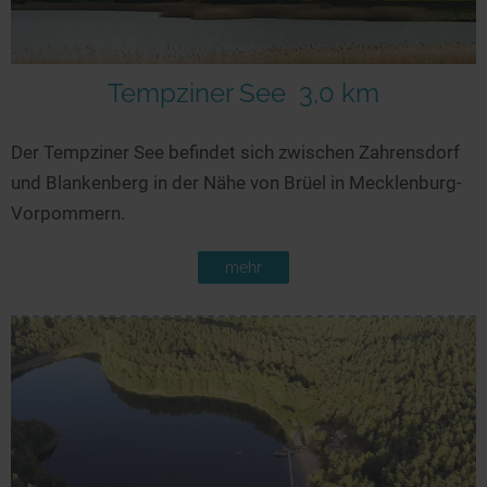
Seen in Europa
Glamping
Österreich
Schweiz
Tempziner See
3,0 km
Frankreich
Der Tempziner See befindet sich zwischen Zahrensdorf
Niederlande
und Blankenberg in der Nähe von Brüel in Mecklenburg-
Schweden
Vorpommern.
Norwegen
mehr
alle Länder…