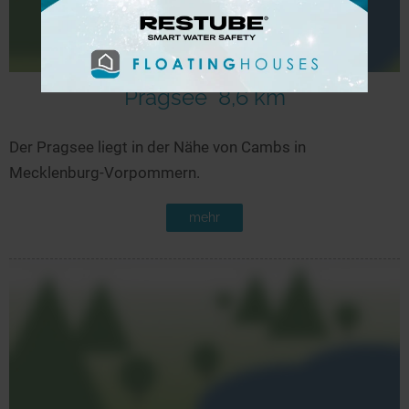
Pragsee
8,6 km
Der Pragsee liegt in der Nähe von Cambs in
Mecklenburg-Vorpommern.
mehr