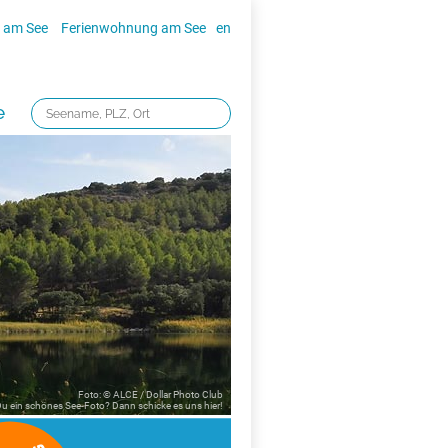
 am See
Ferienwohnung am See
en
e
Foto: © ALCE / Dollar Photo Club
 Du ein schönes See-Foto? Dann schicke es uns
hier!