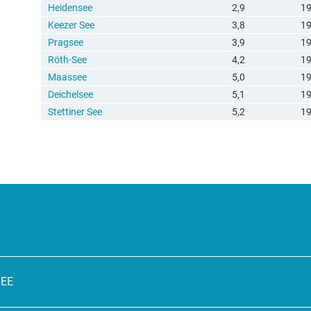
Heidensee
2,9
1
Keezer See
3,8
1
Pragsee
3,9
1
Röth-See
4,2
1
Maassee
5,0
1
Deichelsee
5,1
1
Stettiner See
5,2
1
SEE