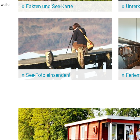
hweite
Fakten und See-Karte
Unter
Mehr zum Mickowsee erfahren? Hier gibt es eine
Dem Alltag
See-Karte mit Orten zum den See und weitere Infos
genießen? 
zum Beispiel zur Wasserqualität.
Nähe vom 
See-Foto einsenden!
Ferie
Du hast schöne Fotos vom Mickowsee? Dann teile
Für einen l
sie mit anderen Besuchern! Sende uns Deine Bilder
Ferienwohn
an redaktion@seen.de.
Unterkunf