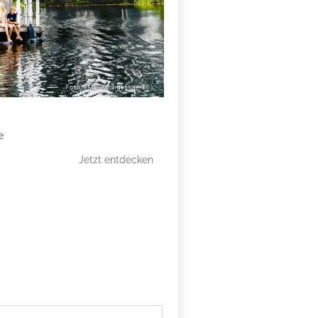
X
Foto: TMV/Kirchgessner (©)
e
Jetzt entdecken