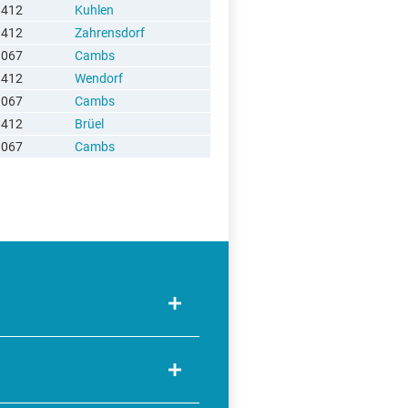
9412
Kuhlen
9412
Zahrensdorf
9067
Cambs
9412
Wendorf
9067
Cambs
9412
Brüel
9067
Cambs