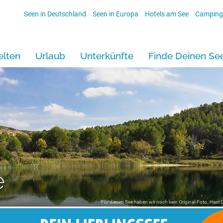
Seen in Deutschland
Seen in Europa
Hotels am See
Camping
lten
Urlaub
Unterkünfte
Finde Deinen Se
e
Für diesen See haben wir noch kein Original-Foto. Hast