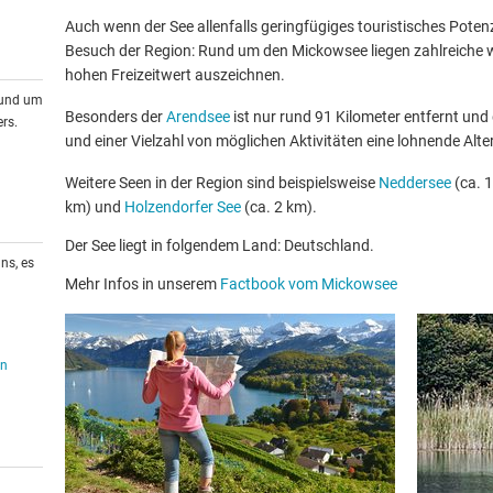
Auch wenn der See allenfalls geringfügiges touristisches Potenzia
Besuch der Region: Rund um den Mickowsee liegen zahlreiche we
hohen Freizeitwert auszeichnen.
rund um
Besonders der
Arendsee
ist nur rund 91 Kilometer entfernt und
rs.
und einer Vielzahl von möglichen Aktivitäten eine lohnende Alte
Weitere Seen in der Region sind beispielsweise
Neddersee
(ca. 1
km) und
Holzendorfer See
(ca. 2 km).
Der See liegt in folgendem Land: Deutschland.
ns, es
Mehr Infos in unserem
Factbook vom Mickowsee
en