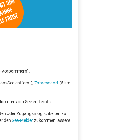
rg-Vorpommern).
om See entfernt),
Zahrensdorf
(5 km
ilometer vom See entfernt ist.
boten oder Zugangsmöglichkeiten zu
er den
See-Melder
zukommen lassen!