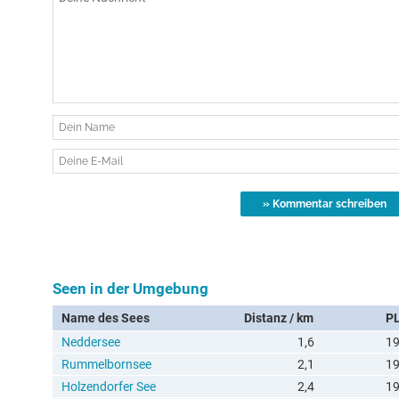
Seen in der Umgebung
Name des Sees
Distanz / km
P
Neddersee
1,6
1
Rummelbornsee
2,1
1
Holzendorfer See
2,4
1