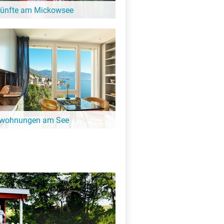
künfte am Mickowsee
 entfliehen und ein paar entspannte Tage
Hier gibt es schöne Unterkünfte in der
Mickowsee!
nwohnungen am See
ängeren Aufenthalt ist eine
ung oder Ferienhaus die perfekte
t. Finde Ferienwohnungen am Mickowsee.