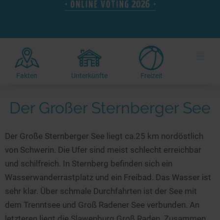
Hotels am See
Urlaub an der Küste
Radtouren am See
Finde Deinen See
Ferienwohnungen
Direkt am Wasser
Stand Up Paddeling
Seen in Deiner Nähe
Hausboote
Unterkünfte
Kitesurfen
≡
Seen in Deutschland
Camping am See
Hotels am See
Kanu- & Kajaktouren
Seen in Europa
Top-Hotels
Ferienwohnungen
Badeseen in Deutschland
Fakten
Unterkünfte
Freizeit
Strandbad-Verzeichnis
Top-Hotel Empfehlungen
Hausboote
Genuss pur
Überwachte Badestellen
Der Großer Sternberger See
Familienhotels
Camping
Wellness am See
Hunde am See
Bike-Hotels
Aktiv-Urlaub
Gourmet-Urlaub
Der Große Sternberger See liegt ca.25 km nordöstlich
Unsere See-Highlights
Wellness-Hotels
Kanu- & Kajak-Urlaub
Romantik Hotels
von Schwerin. Die Ufer sind meist schlecht erreichbar
Deutschlands schönste Seen
Biohotels
Wanderurlaub
und schilfreich. In Sternberg befinden sich ein
Top Seen nach Bundesländern
Ausgefallenes
Bikeurlaub
Wasserwanderrastplatz und ein Freibad. Das Wasser ist
Top Seen nach Regionen
Häuser auf dem Wasser
sehr klar. Über schmale Durchfahrten ist der See mit
Auszeit & Wellness
dem Trenntsee und Groß Radener See verbunden. An
Deutschlands Lieblingsseen
Hundefreundliche Unterkünfte
letzteren liegt die Slawenburg Groß Raden. Zusammen