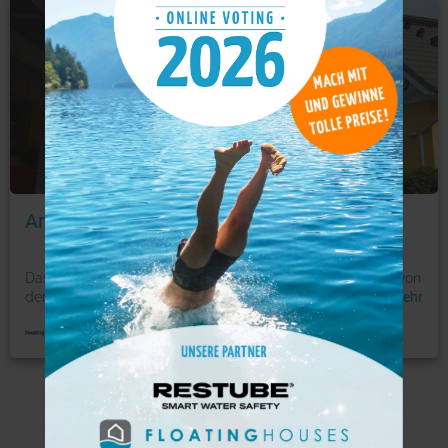
Ferienwohnung
Foto: © booking.com
Am See
Das Am See begrüßt Sie in Pastin. Güstrow erreichen Sie von
der Unterkunft aus nach 23 km. WLAN und die Privat
...
mehr
Weitere Angebote