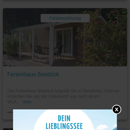
Ferienwohnung
Foto: © booking.com
Ferienhaus Seeblick
Das Ferienhaus Seeblick begrüßt Sie in Sternberg. Güstrow
erreichen Sie von der Unterkunft aus nach 28 km.
WLA
...
mehr