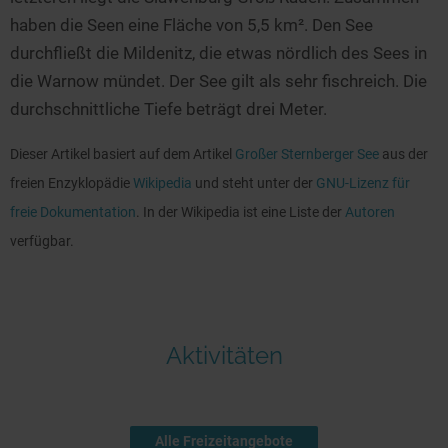
Seen in Europa
Glamping
haben die Seen eine Fläche von 5,5 km². Den See
Österreich
durchfließt die Mildenitz, die etwas nördlich des Sees in
Schweiz
die Warnow mündet. Der See gilt als sehr fischreich. Die
durchschnittliche Tiefe beträgt drei Meter.
Frankreich
Niederlande
Dieser Artikel basiert auf dem Artikel
Großer Sternberger See
aus der
Schweden
freien Enzyklopädie
Wikipedia
und steht unter der
GNU-Lizenz für
freie Dokumentation
. In der Wikipedia ist eine Liste der
Autoren
Norwegen
verfügbar.
alle Länder…
Aktivitäten
Alle Freizeitangebote