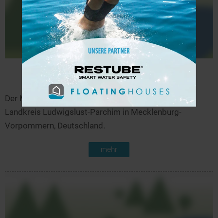
Mickowsee
11,7 km
Der Mickowsee befindet sich in Kuhlen-Wendorf im
Landkreis Ludwigslust-Parchim in Mecklenburg-
Vorpommern, Deutschland.
mehr