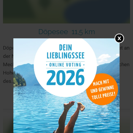
Döpesee
11,5 km
Döpe bezeichnet einen See und ein Naturschutzgebiet an
der Nordseite des Schweriner Außensees in
Mecklenburg-Vorpommern. Der See Döpe liegt zwischen
Hohen Viecheln und Flessenow an der Nordostseite
des...
mehr