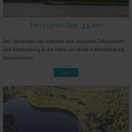
Seen in Europa
Glamping
Österreich
Schweiz
Tempziner See
3,5 km
Frankreich
Der Tempziner See befindet sich zwischen Zahrensdorf
Niederlande
und Blankenberg in der Nähe von Brüel in Mecklenburg-
Schweden
Vorpommern.
Norwegen
mehr
alle Länder…