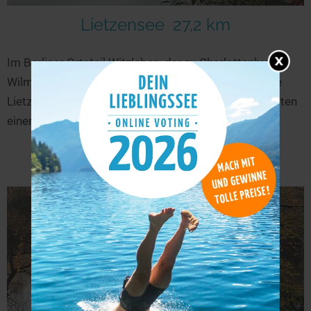
Lietzensee
27,2 km
Im Berliner Ortsteil Witzleben, der zu Charlottenburg-
Wilmersdorf gehört, liegt der sichelförmig gebogene
Lietzensee als nördlichster der Grunewaldseen inmitten
einer schönen Parklandschaft. Der Sage nach...
mehr