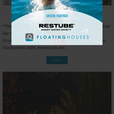
Halensee
27,8 km
**Der Halensee – bald wieder ein Badesee?** Er ist einer
der Grundewaldseen. Genauer: Er gehört zu Kleinen
Grunewaldseenkette, die sich durch bebautes Berliner
Stadtgebiet zieht. Anders als die...
mehr