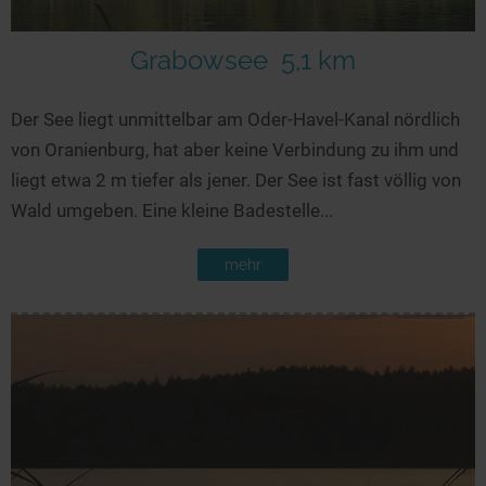
Seen in Europa
Glamping
Österreich
Grabowsee
5,1 km
Schweiz
Der See liegt unmittelbar am Oder-Havel-Kanal nördlich
Frankreich
von Oranienburg, hat aber keine Verbindung zu ihm und
Niederlande
liegt etwa 2 m tiefer als jener. Der See ist fast völlig von
Schweden
Wald umgeben. Eine kleine Badestelle...
Norwegen
mehr
alle Länder…