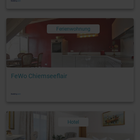
Ferienwohnung
Foto: © booking.com
FeWo Chiemseeflair
Hotel