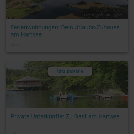
Foto: © Tourist-Info Eggstätt
Ferienwohnungen: Dein Urlaubs-Zuhause
am Hartsee
Urlaubsziele
Foto: © Tourist-Info Eggstätt
Private Unterkünfte: Zu Gast am Hartsee