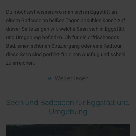
Hotels am See
Urlaub an der Küste
Radtouren am See
Finde Deinen See
Ferienwohnungen
Du möchtest wissen, wo man sich in Eggstätt an
Direkt am Wasser
Stand Up Paddeling
einem Badesee an heißen Tagen abkühlen kann? Auf
Seen in Deiner Nähe
Hausboote
Unterkünfte
Kitesurfen
dieser Seite zeigen wir, welche Seen sich in Eggstätt
Seen in Deutschland
Camping am See
Hotels am See
Kanu- & Kajaktouren
und Umgebung befinden. Ob für ein erfrischendes
Seen in Europa
Top-Hotels
Ferienwohnungen
Badeseen in Deutschland
Bad, einen schönen Spaziergang oder eine Radtour,
Strandbad-Verzeichnis
Top-Hotel Empfehlungen
diese Seen sind perfekt für einen Ausflug und schnell
Hausboote
Genuss pur
zu erreichen.
Überwachte Badestellen
Familienhotels
Camping
Wellness am See
Hunde am See
Bike-Hotels
Aktiv-Urlaub
Gourmet-Urlaub
Weiter lesen
Unsere See-Highlights
Wellness-Hotels
Kanu- & Kajak-Urlaub
Romantik Hotels
Deutschlands schönste Seen
Biohotels
Wanderurlaub
Seen und Badeseen für Eggstätt und
Top Seen nach Bundesländern
Ausgefallenes
Bikeurlaub
Umgebung
Top Seen nach Regionen
Häuser auf dem Wasser
Auszeit & Wellness
Deutschlands Lieblingsseen
Hundefreundliche Unterkünfte