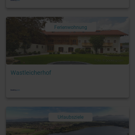
Ferienwohnung
Foto: © booking.com
Wastleicherhof
Urlaubsziele