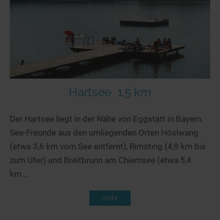
Seen in Europa
Glamping
Österreich
Schweiz
Frankreich
Niederlande
Schweden
Hartsee
1,5 km
Norwegen
Der Hartsee liegt in der Nähe von Eggstätt in Bayern.
alle Länder…
See-Freunde aus den umliegenden Orten Höslwang
(etwa 3,6 km vom See entfernt), Rimsting (4,9 km bis
zum Ufer) und Breitbrunn am Chiemsee (etwa 5,4
km...
mehr