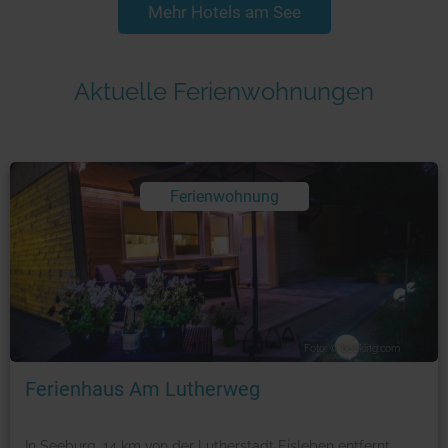
Mehr Hotels am See
Aktuelle Ferienwohnungen
Ferienwohnung
Foto: © booking.com
Ferienhaus Am Lutherweg
In Seeburg, 14 km von der Lutherstadt Eisleben entfernt,