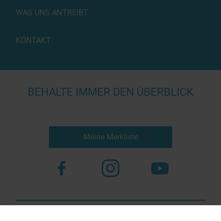
WAS UNS ANTREIBT
KONTAKT
BEHALTE IMMER DEN ÜBERBLICK
Meine Merkliste
Nutzungsbestimmungen
Datenschutz
© 2023 more virtual agency