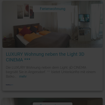
Ferienwohnung
Foto: © booking.com
LUXURY Wohnung neben the Light 3D
CINEMA ***
Die LUXURY Wohnung neben dem Light 3D CINEMA
begrüßt Sie in Angersdorf. *** bietet Unterkünfte mit einem
Balko
...
mehr