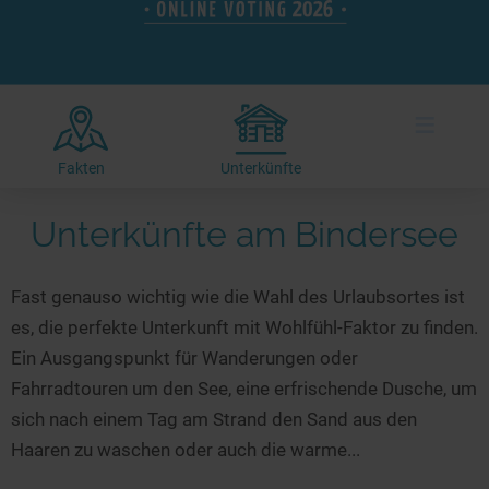
Hotels am See
Urlaub an der Küste
Radtouren am See
Finde Deinen See
Ferienwohnungen
Direkt am Wasser
Stand Up Paddeling
Seen in Deiner Nähe
Hausboote
Unterkünfte
Kitesurfen
≡
Seen in Deutschland
Camping am See
Hotels am See
Kanu- & Kajaktouren
Seen in Europa
Top-Hotels
Ferienwohnungen
Badeseen in Deutschland
Fakten
Unterkünfte
Strandbad-Verzeichnis
Top-Hotel Empfehlungen
Hausboote
Genuss pur
Unterkünfte am Bindersee
Überwachte Badestellen
Familienhotels
Camping
Wellness am See
Hunde am See
Bike-Hotels
Aktiv-Urlaub
Gourmet-Urlaub
Fast genauso wichtig wie die Wahl des Urlaubsortes ist
Unsere See-Highlights
Wellness-Hotels
Kanu- & Kajak-Urlaub
Romantik Hotels
es, die perfekte Unterkunft mit Wohlfühl-Faktor zu finden.
Deutschlands schönste Seen
Biohotels
Wanderurlaub
Ein Ausgangspunkt für Wanderungen oder
Top Seen nach Bundesländern
Ausgefallenes
Bikeurlaub
Fahrradtouren um den See, eine erfrischende Dusche, um
sich nach einem Tag am Strand den Sand aus den
Top Seen nach Regionen
Häuser auf dem Wasser
Auszeit & Wellness
Haaren zu waschen oder auch die warme...
Deutschlands Lieblingsseen
Hundefreundliche Unterkünfte