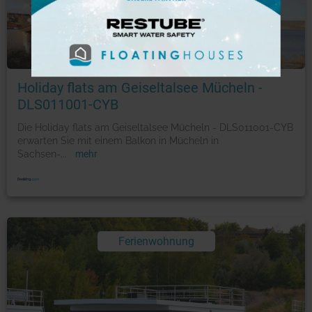
Foto: © booking.com
Holiday flats am Geiseltalsee Mücheln -
DLS011001-CYB
Die Holiday flats am Geiseltalsee Mücheln - DLS011001-CYB
erwarten Sie mit einem Balkon in Mücheln in
Sachsen-
...
mehr
Ferienwohnung