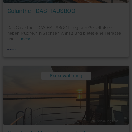
Calanthe - DAS HAUSBOOT
Das Calanthe - DAS HAUSBOOT liegt am Geiseltalsee
neben Mücheln in Sachsen-Anhalt und bietet eine Terrasse
und
...
mehr
Ferienwohnung
Foto: © booking.com