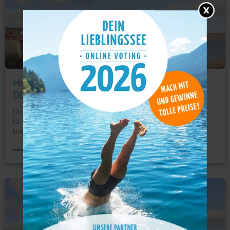
Foto: © booking.com
Holiday flats am Geiseltalsee Mücheln -
DLS011001-CYA
Die Holiday flats am. Das Geiseltalsee Mücheln -
DLS011001-CYA verfügt über einen Balkon. Die Unterkunft
befin
...
mehr
Ferienwohnung