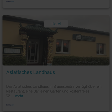
Hotel
Foto: © booking.com
Asiatisches Landhaus
Das Asiatisches Landhaus in Braunsbedra verfügt über ein
Restaurant, eine Bar, einen Garten und kostenfreies
W
...
mehr