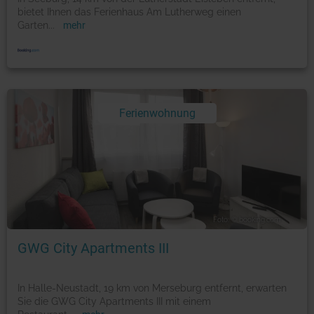
bietet Ihnen das Ferienhaus Am Lutherweg einen
Garten
...
mehr
Ferienwohnung
Foto: © booking.com
GWG City Apartments III
In Halle-Neustadt, 19 km von Merseburg entfernt, erwarten
Sie die GWG City Apartments III mit einem