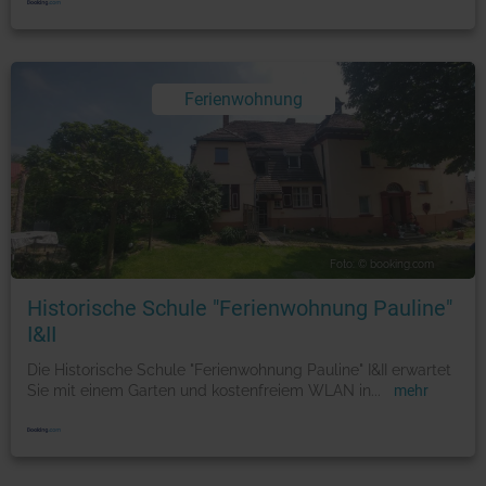
Ferienwohnung
Foto: © booking.com
Historische Schule "Ferienwohnung Pauline"
I&II
Die Historische Schule "Ferienwohnung Pauline" I&II erwartet
Sie mit einem Garten und kostenfreiem WLAN in
...
mehr