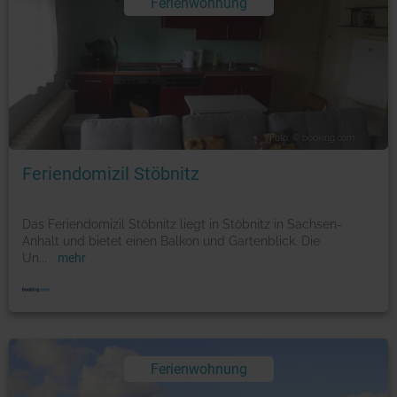
Ferienwohnung
Foto: © booking.com
Feriendomizil Stöbnitz
Das Feriendomizil Stöbnitz liegt in Stöbnitz in Sachsen-
Anhalt und bietet einen Balkon und Gartenblick. Die
Un
...
mehr
Ferienwohnung