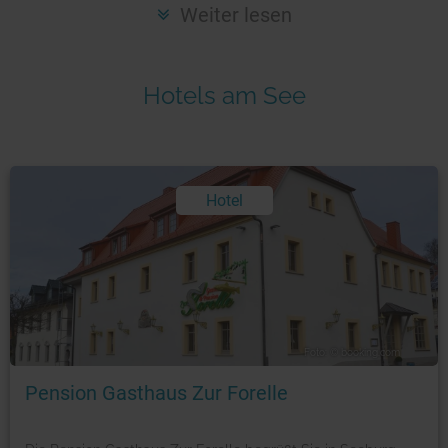
Seen in Europa
Glamping
Weiter lesen
Österreich
Schweiz
Hotels am See
Frankreich
Niederlande
Schweden
Hotel
Norwegen
alle Länder…
Foto: © booking.com
Pension Gasthaus Zur Forelle