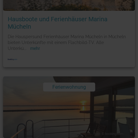
Foto: © booking.com
Hausboote und Ferienhäuser Marina
Mücheln
Die Hauspersund Ferienhäuser Marina Mücheln in Mücheln
bieten Unterkünfte mit einem Flachbild-TV. Alle
Unterkü
...
mehr
Ferienwohnung
Foto: © booking.com