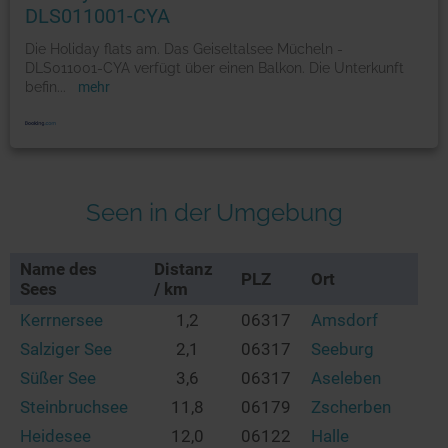
DLS011001-CYA
Die Holiday flats am. Das Geiseltalsee Mücheln -
DLS011001-CYA verfügt über einen Balkon. Die Unterkunft
befin
...
mehr
Seen in der Umgebung
Name des
Distanz
PLZ
Ort
Sees
/ km
Kerrnersee
1,2
06317
Amsdorf
Salziger See
2,1
06317
Seeburg
Süßer See
3,6
06317
Aseleben
Steinbruchsee
11,8
06179
Zscherben
Heidesee
12,0
06122
Halle