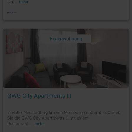
Un
...
mehr
Ferienwohnung
Foto: © booking.com
GWG City Apartments III
In Halle-Neustadt, 19 km von Merseburg entfernt, erwarten
Sie die GWG City Apartments III mit einem
Restaurant
...
mehr