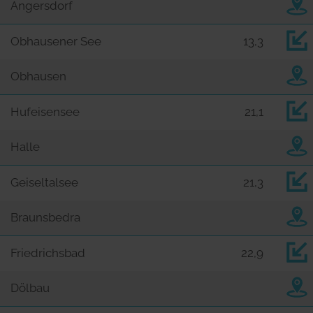
Angersdorf
Obhausener See
13,3
Obhausen
Hufeisensee
21,1
Halle
Geiseltalsee
21,3
Braunsbedra
Friedrichsbad
22,9
Dölbau