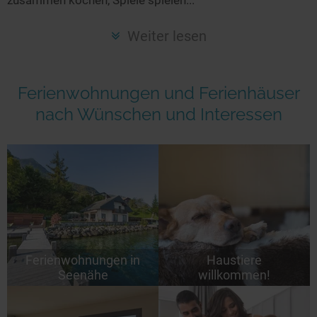
Seen in Europa
Glamping
Österreich
Weiter lesen
Schweiz
Frankreich
Ferienwohnungen und Ferienhäuser
Niederlande
nach Wünschen und Interessen
Schweden
Norwegen
alle Länder…
Ferienwohnungen in
Haustiere
Seenähe
willkommen!