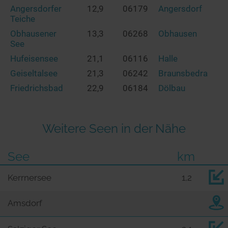
Angersdorfer
12,9
06179
Angersdorf
Teiche
Obhausener
13,3
06268
Obhausen
See
Hufeisensee
21,1
06116
Halle
Geiseltalsee
21,3
06242
Braunsbedra
Friedrichsbad
22,9
06184
Dölbau
Weitere Seen in der Nähe
See
km
Kerrnersee
1,2
Amsdorf