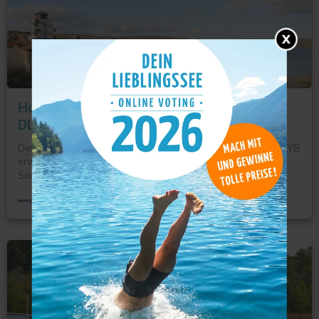
Foto: © booking.com
Holiday flats am Geiseltalsee Mücheln -
DLS011001-CYB
Die Holiday flats am Geiseltalsee Mücheln - DLS011001-CYB
erwarten Sie mit einem Balkon in Mücheln in
Sachsen-
...
mehr
Ferienwohnung