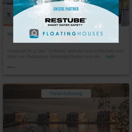
Foto: © booking.com
Hausboot No. 5 "Treibholz"
Hausboot Nr. 5. Das "Treibholz" befindet sich in Mücheln und
bietet ein Restaurant, Grillmöglichkeiten und ein
...
mehr
Ferienwohnung