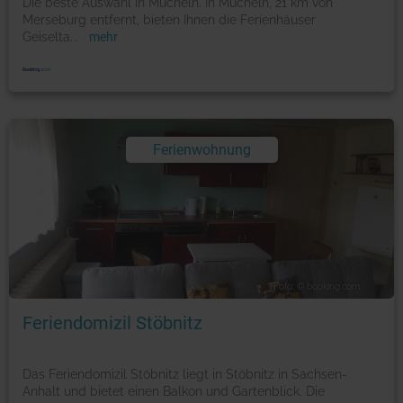
Die beste Auswahl in Mücheln. In Mücheln, 21 km von
Merseburg entfernt, bieten Ihnen die Ferienhäuser
Geiselta
...
mehr
Ferienwohnung
Foto: © booking.com
Feriendomizil Stöbnitz
Das Feriendomizil Stöbnitz liegt in Stöbnitz in Sachsen-
Anhalt und bietet einen Balkon und Gartenblick. Die