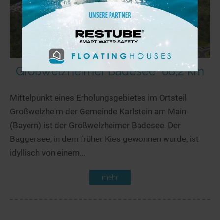
Großwelzheimer Badesee
68,2 km
Mittelpunkt eines Erholungsgebietes im Ortsteil
Großwelzheim der Gemeinde Karlstein am Main
(Bayern) ist der Großwelzheimer Badesee. Der
Baggersee, in dem früher Kies gewonnen wurde, ist
idyllisch von einem...
mehr