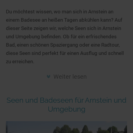
Hotels am See
Urlaub an der Küste
Radtouren am See
Finde Deinen See
Ferienwohnungen
Du möchtest wissen, wo man sich in Arnstein an
Direkt am Wasser
Stand Up Paddeling
einem Badesee an heißen Tagen abkühlen kann? Auf
Seen in Deiner Nähe
Hausboote
Unterkünfte
Kitesurfen
dieser Seite zeigen wir, welche Seen sich in Arnstein
Seen in Deutschland
Camping am See
Hotels am See
Kanu- & Kajaktouren
und Umgebung befinden. Ob für ein erfrischendes
Seen in Europa
Top-Hotels
Ferienwohnungen
Badeseen in Deutschland
Bad, einen schönen Spaziergang oder eine Radtour,
Strandbad-Verzeichnis
Top-Hotel Empfehlungen
diese Seen sind perfekt für einen Ausflug und schnell
Hausboote
Genuss pur
zu erreichen.
Überwachte Badestellen
Familienhotels
Camping
Wellness am See
Hunde am See
Bike-Hotels
Aktiv-Urlaub
Gourmet-Urlaub
Weiter lesen
Unsere See-Highlights
Wellness-Hotels
Kanu- & Kajak-Urlaub
Romantik Hotels
Deutschlands schönste Seen
Biohotels
Wanderurlaub
Seen und Badeseen für Arnstein und
Top Seen nach Bundesländern
Ausgefallenes
Bikeurlaub
Umgebung
Top Seen nach Regionen
Häuser auf dem Wasser
Auszeit & Wellness
Deutschlands Lieblingsseen
Hundefreundliche Unterkünfte