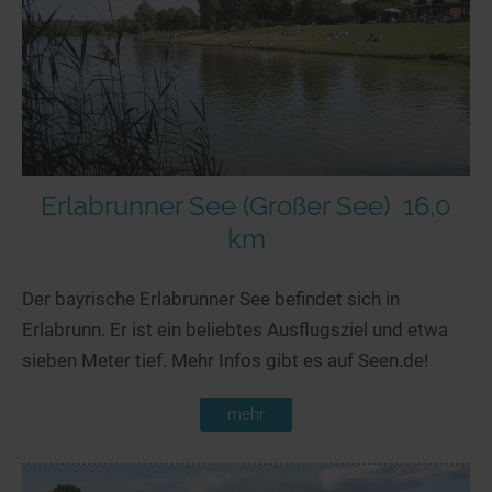
Seen in Europa
Glamping
Österreich
Schweiz
Frankreich
Niederlande
Schweden
Erlabrunner See (Großer See)
16,0
km
Norwegen
alle Länder…
Der bayrische Erlabrunner See befindet sich in
Erlabrunn. Er ist ein beliebtes Ausflugsziel und etwa
sieben Meter tief. Mehr Infos gibt es auf Seen.de!
mehr