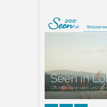
Wasserwe
Seen in L
Offizielle Badeseen und Ge