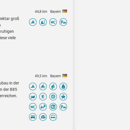
44,8 km
Bayern
Hektar groß
m
 ruhigen
ese viele
49,5 km
Bayern
ubau in der
an der B85
erreichen.