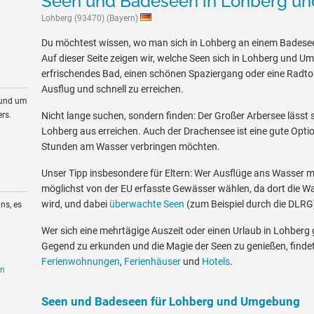
Seen und Badeseen in Lohberg 
Lohberg (93470) (Bayern)
Du möchtest wissen, wo man sich in Lohberg an einem Badese
Auf dieser Seite zeigen wir, welche Seen sich in Lohberg und U
erfrischendes Bad, einen schönen Spaziergang oder eine Radtour
Ausflug und schnell zu erreichen.
rund um
rs.
Nicht lange suchen, sondern finden: Der Großer Arbersee lässt s
Lohberg aus erreichen. Auch der Drachensee ist eine gute Option
Stunden am Wasser verbringen möchten.
Unser Tipp insbesondere für Eltern: Wer Ausflüge ans Wasser mit
möglichst von der EU erfasste Gewässer wählen, da dort die W
wird, und dabei
überwachte Seen
(zum Beispiel durch die DLRG
ns, es
Wer sich eine mehrtägige Auszeit oder einen Urlaub in Lohber
Gegend zu erkunden und die Magie der Seen zu genießen, findet
Ferienwohnungen
,
Ferienhäuser
und
Hotels
.
en
Seen und Badeseen für Lohberg und Umgebung