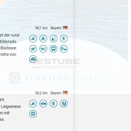
58,1 km
Bayern
ist der rund
 Eldorado
r Badesee
smitte von
58,2 km
Bayern
Pf.
, Liegewiese
en mit
das