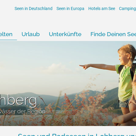
Seen in Deutschland
Seen in Europa
Hotels am See
Camping
lten
Urlaub
Unterkünfte
Finde Deinen Se
ohberg
wässer der Region