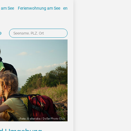
 am See
Ferienwohnung am See
en
e
Foto: © altanaka / Dollar Photo Club