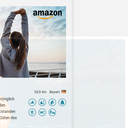
X
50,9 km
Bayern
prünglich
den
ntstanden
 Osten des