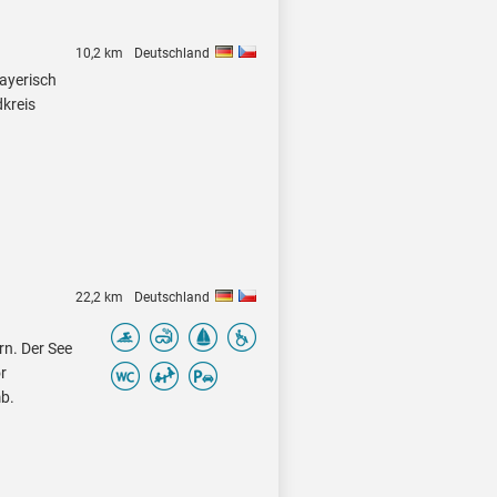
10,2 km
Deutschland
Bayerisch
dkreis
22,2 km
Deutschland
n. Der See
r
b.