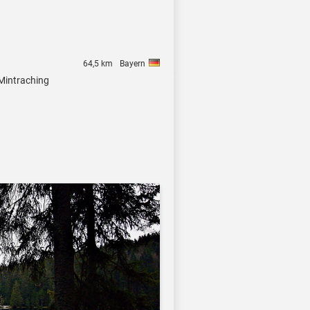
64,5 km
Bayern
 Mintraching