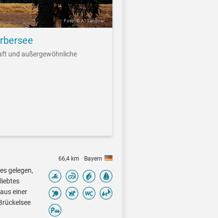
Foto: © A. Sandner
Arbersee
aft und außergewöhnliche
66,4 km
Bayern
es gelegen,
liebtes
 aus einer
Brückelsee