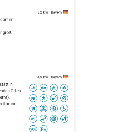
3,2 km
Bayern
ndorf im
r groß.
4,9 km
Bayern
stätt in
enden Orten
ernt),
reitbrunn