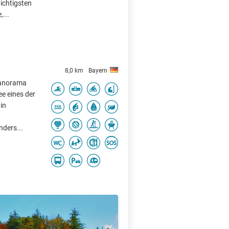
ichtigsten
...
8,0 km
Bayern
Panorama
e eines der
in
nders...