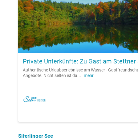
Private Unterkünfte: Zu Gast am Stettner
Authentische Urlaubserlebnisse am Wasser - Gastfreundsch
Angebote. Nicht selten ist da
...
mehr
Siferlinger See