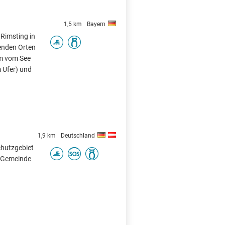
1,5 km
Bayern
 Rimsting in
enden Orten
km vom See
m Ufer) und
1,9 km
Deutschland
chutzgebiet
r Gemeinde