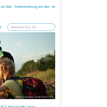
 am See
Ferienwohnung am See
en
e
Foto: © altanaka / Dollar Photo Club