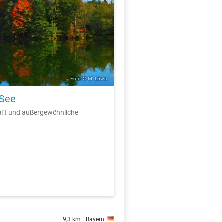
Foto: © M. Löwa
 See
aft und außergewöhnliche
9,3 km
Bayern