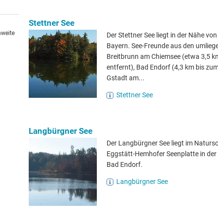
Stettner See
hweite
Der Stettner See liegt in der Nähe von
Bayern. See-Freunde aus den umlieg
Breitbrunn am Chiemsee (etwa 3,5 
entfernt), Bad Endorf (4,3 km bis zu
Gstadt am...
Stettner See
Langbürgner See
Der Langbürgner See liegt im Naturs
Eggstätt-Hemhofer Seenplatte in de
Bad Endorf.
Langbürgner See