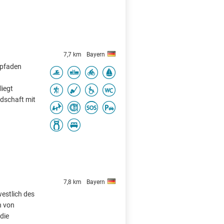
7,7 km
Bayern
npfaden
liegt
ndschaft mit
7,8 km
Bayern
estlich des
n von
die