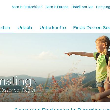
Seen in Deutschland
Seen in Europa
Hotels am See
Camping
lten
Urlaub
Unterkünfte
Finde Deinen Se
msting
wässer der Region