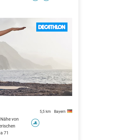
X
5,5 km
Bayern
r Nähe von
erischen
wa 71