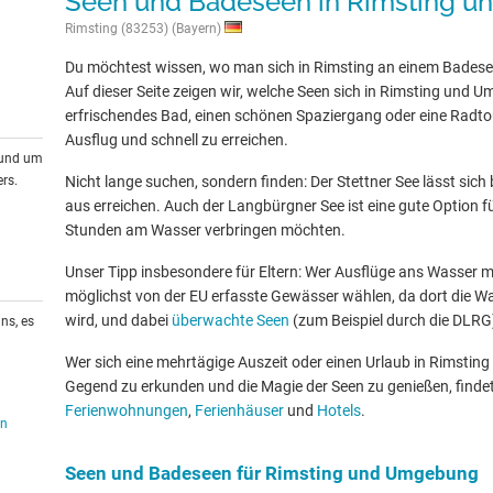
Seen und Badeseen in Rimsting 
Rimsting (83253) (Bayern)
Du möchtest wissen, wo man sich in Rimsting an einem Bades
Auf dieser Seite zeigen wir, welche Seen sich in Rimsting und 
erfrischendes Bad, einen schönen Spaziergang oder eine Radtour
Ausflug und schnell zu erreichen.
rund um
rs.
Nicht lange suchen, sondern finden: Der Stettner See lässt sich
aus erreichen. Auch der Langbürgner See ist eine gute Option fü
Stunden am Wasser verbringen möchten.
Unser Tipp insbesondere für Eltern: Wer Ausflüge ans Wasser mit
möglichst von der EU erfasste Gewässer wählen, da dort die W
wird, und dabei
überwachte Seen
(zum Beispiel durch die DLRG
ns, es
Wer sich eine mehrtägige Auszeit oder einen Urlaub in Rimstin
Gegend zu erkunden und die Magie der Seen zu genießen, findet
Ferienwohnungen
,
Ferienhäuser
und
Hotels
.
en
Seen und Badeseen für Rimsting und Umgebung