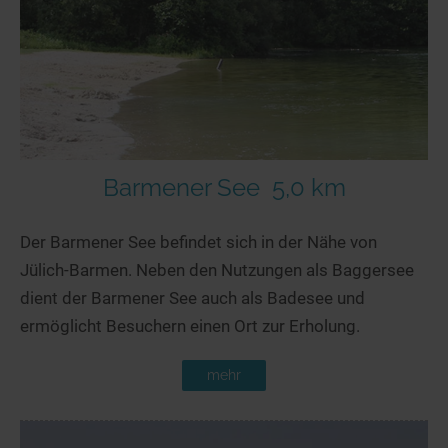
Seen in Europa
Glamping
Österreich
Schweiz
Frankreich
Niederlande
Schweden
Barmener See
5,0 km
Norwegen
Der Barmener See befindet sich in der Nähe von
alle Länder…
Jülich-Barmen. Neben den Nutzungen als Baggersee
dient der Barmener See auch als Badesee und
ermöglicht Besuchern einen Ort zur Erholung.
mehr