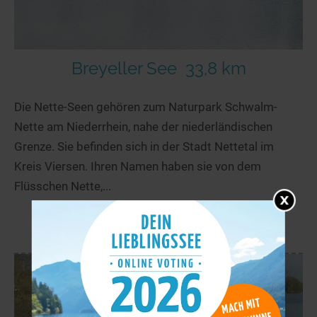
Breyeller See
33,8 km
Die Nette-Seen gehören zum Naturpark Schwalm-
Nette am Niederrhein, nahe der niederländischen
Grenze. Sie befinden sich in der Stadt Nettetal im
Kreis Viersen. Ihren Namen haben sie von dem
Flüsschen Nette,...
mehr