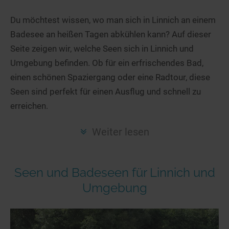
Hotels am See
Urlaub an der Küste
Radtouren am See
Finde Deinen See
Ferienwohnungen
Du möchtest wissen, wo man sich in Linnich an einem
Direkt am Wasser
Stand Up Paddeling
Badesee an heißen Tagen abkühlen kann? Auf dieser
Seen in Deiner Nähe
Hausboote
Unterkünfte
Kitesurfen
Seite zeigen wir, welche Seen sich in Linnich und
Seen in Deutschland
Camping am See
Hotels am See
Kanu- & Kajaktouren
Umgebung befinden. Ob für ein erfrischendes Bad,
Seen in Europa
Top-Hotels
Ferienwohnungen
Badeseen in Deutschland
einen schönen Spaziergang oder eine Radtour, diese
Strandbad-Verzeichnis
Top-Hotel Empfehlungen
Seen sind perfekt für einen Ausflug und schnell zu
Hausboote
Genuss pur
erreichen.
Überwachte Badestellen
Familienhotels
Camping
Wellness am See
Hunde am See
Bike-Hotels
Aktiv-Urlaub
Gourmet-Urlaub
Weiter lesen
Unsere See-Highlights
Wellness-Hotels
Kanu- & Kajak-Urlaub
Romantik Hotels
Deutschlands schönste Seen
Biohotels
Wanderurlaub
Seen und Badeseen für Linnich und
Top Seen nach Bundesländern
Ausgefallenes
Bikeurlaub
Umgebung
Top Seen nach Regionen
Häuser auf dem Wasser
Auszeit & Wellness
Deutschlands Lieblingsseen
Hundefreundliche Unterkünfte