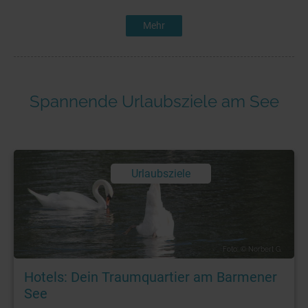
Mehr
Spannende Urlaubsziele am See
Urlaubsziele
Foto: © Norbert G.
Hotels: Dein Traumquartier am Barmener
See