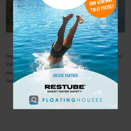
Nettebruch
35,2 km
Der Nettebruch befindet sich in Nettetal im Landkreis
Viersen in Nordrhein-Westfalen nahe der
niederländischen Grenze. Der See gehört zu den
Nette-Seen.
mehr