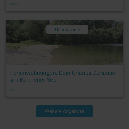
Urlaubsziele
Foto: © Norbert G.
Ferienwohnungen: Dein Urlaubs-Zuhause
am Barmener See
Weitere Angebote