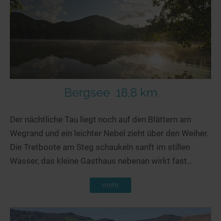
Seen in Europa
Glamping
Österreich
Schweiz
Frankreich
Niederlande
Schweden
Bergsee
18,8 km
Norwegen
Der nächtliche Tau liegt noch auf den Blättern am
alle Länder…
Wegrand und ein leichter Nebel zieht über den Weiher.
Die Tretboote am Steg schaukeln sanft im stillen
Wasser, das kleine Gasthaus nebenan wirkt fast...
mehr