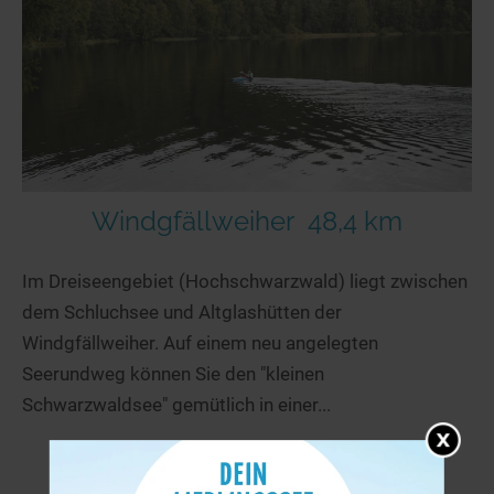
Windgfällweiher
48,4 km
Im Dreiseengebiet (Hochschwarzwald) liegt zwischen
dem Schluchsee und Altglashütten der
Windgfällweiher. Auf einem neu angelegten
Seerundweg können Sie den "kleinen
Schwarzwaldsee" gemütlich in einer...
mehr