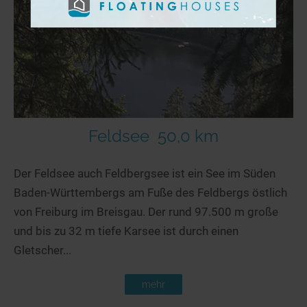
Feldsee
50,0 km
Der Feldsee auch Feldbergsee ist ein See im Süden
Baden-Württembergs am Fuße des Feldbergs östlich
von Freiburg im Breisgau. Der rund 97.500 m große
und bis zu 32 m tiefe Karsee ist durch einen
Gletscher...
mehr