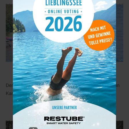
Küssnachtersee
49,2 km
Der Küssnachtersee liegt in der Nähe von Greppen in
Kanton Luzern.
mehr