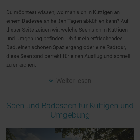
Hotels am See
Urlaub an der Küste
Radtouren am See
Finde Deinen See
Ferienwohnungen
Du möchtest wissen, wo man sich in Küttigen an
Direkt am Wasser
Stand Up Paddeling
einem Badesee an heißen Tagen abkühlen kann? Auf
Seen in Deiner Nähe
Hausboote
Unterkünfte
Kitesurfen
dieser Seite zeigen wir, welche Seen sich in Küttigen
Seen in Deutschland
Camping am See
Hotels am See
Kanu- & Kajaktouren
und Umgebung befinden. Ob für ein erfrischendes
Seen in Europa
Top-Hotels
Ferienwohnungen
Badeseen in Deutschland
Bad, einen schönen Spaziergang oder eine Radtour,
Strandbad-Verzeichnis
Top-Hotel Empfehlungen
diese Seen sind perfekt für einen Ausflug und schnell
Hausboote
Genuss pur
zu erreichen.
Überwachte Badestellen
Familienhotels
Camping
Wellness am See
Hunde am See
Bike-Hotels
Aktiv-Urlaub
Gourmet-Urlaub
Weiter lesen
Unsere See-Highlights
Wellness-Hotels
Kanu- & Kajak-Urlaub
Romantik Hotels
Deutschlands schönste Seen
Biohotels
Wanderurlaub
Seen und Badeseen für Küttigen und
Top Seen nach Bundesländern
Ausgefallenes
Bikeurlaub
Umgebung
Top Seen nach Regionen
Häuser auf dem Wasser
Auszeit & Wellness
Deutschlands Lieblingsseen
Hundefreundliche Unterkünfte