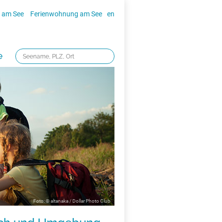
 am See
Ferienwohnung am See
en
e
Foto: © altanaka / Dollar Photo Club