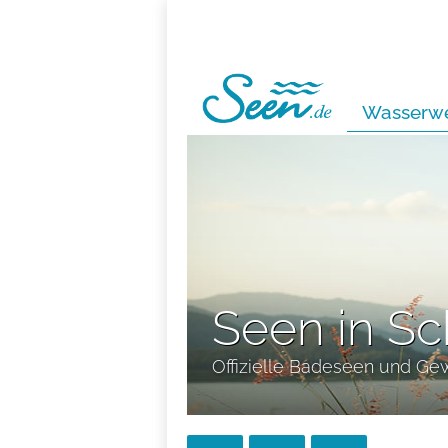
Wasserwe
Seen in S
Offizielle Badeseen und Ge