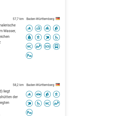
57,7 km
Baden-Württemberg
malerische
em Wasser,
eichen
z
58,2 km
Baden-Württemberg
 liegt
shütten der
legten
.