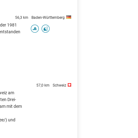
56,3 km
Baden-Württemberg
 der 1981
entstanden
57,0 km
Schweiz
hweiz am
en Drei-
sam mit dem
ee/) und