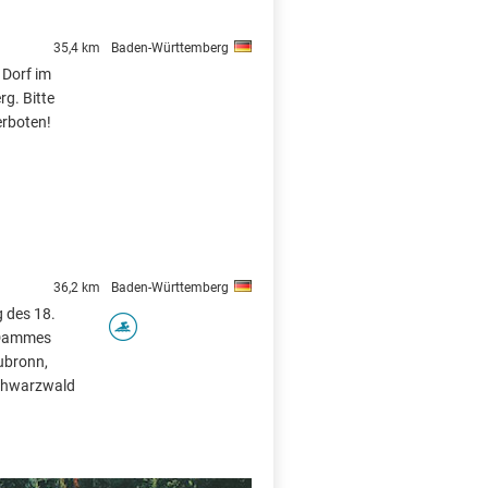
35,4 km
Baden-Württemberg
 Dorf im
g. Bitte
erboten!
36,2 km
Baden-Württemberg
 des 18.
 Dammes
ubronn,
chwarzwald