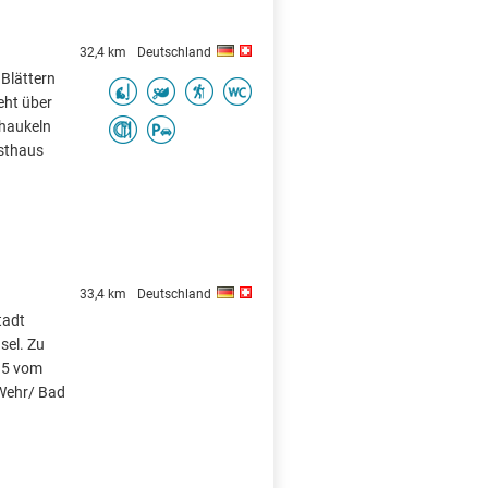
32,4 km
Deutschland
 Blättern
eht über
chaukeln
asthaus
33,4 km
Deutschland
tadt
sel. Zu
335 vom
Wehr/ Bad