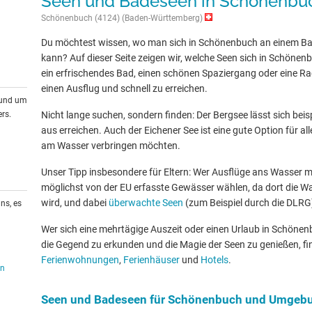
Seen und Badeseen in Schönenb
Schönenbuch (4124) (Baden-Württemberg)
Du möchtest wissen, wo man sich in Schönenbuch an einem Ba
kann? Auf dieser Seite zeigen wir, welche Seen sich in Schön
ein erfrischendes Bad, einen schönen Spaziergang oder eine Rad
einen Ausflug und schnell zu erreichen.
rund um
rs.
Nicht lange suchen, sondern finden: Der Bergsee lässt sich be
aus erreichen. Auch der Eichener See ist eine gute Option für al
am Wasser verbringen möchten.
Unser Tipp insbesondere für Eltern: Wer Ausflüge ans Wasser mit
möglichst von der EU erfasste Gewässer wählen, da dort die W
wird, und dabei
überwachte Seen
(zum Beispiel durch die DLRG
ns, es
Wer sich eine mehrtägige Auszeit oder einen Urlaub in Schön
die Gegend zu erkunden und die Magie der Seen zu genießen, fin
Ferienwohnungen
,
Ferienhäuser
und
Hotels
.
en
Seen und Badeseen für Schönenbuch und Umgeb