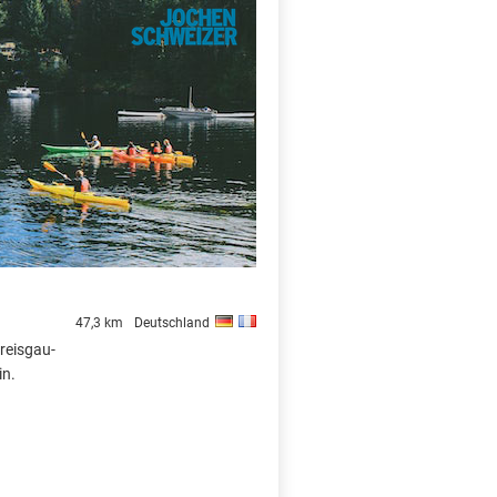
X
47,3 km
Deutschland
reisgau-
in.