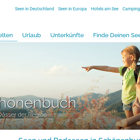
Seen in Deutschland
Seen in Europa
Hotels am See
Camping
lten
Urlaub
Unterkünfte
Finde Deinen Se
chönenbuch
wässer der Region