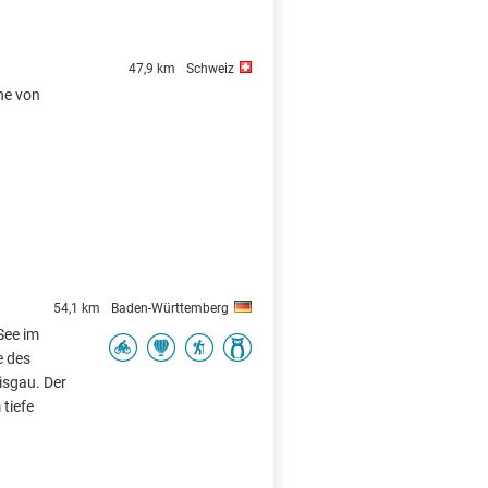
47,9 km
Schweiz
ähe von
54,1 km
Baden-Württemberg
See im
 des
isgau. Der
tiefe