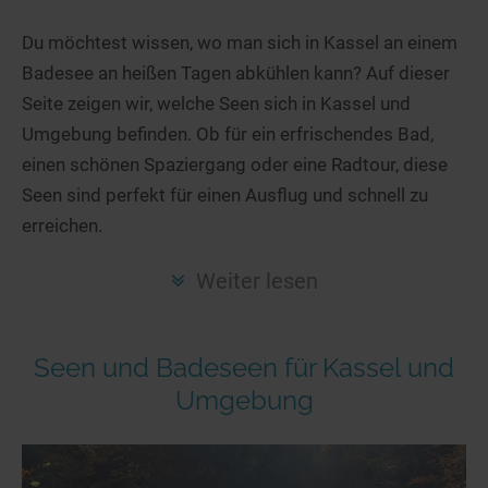
Hotels am See
Urlaub an der Küste
Radtouren am See
Finde Deinen See
Ferienwohnungen
Du möchtest wissen, wo man sich in Kassel an einem
Direkt am Wasser
Stand Up Paddeling
Badesee an heißen Tagen abkühlen kann? Auf dieser
Seen in Deiner Nähe
Hausboote
Unterkünfte
Kitesurfen
Seite zeigen wir, welche Seen sich in Kassel und
Seen in Deutschland
Camping am See
Hotels am See
Kanu- & Kajaktouren
Umgebung befinden. Ob für ein erfrischendes Bad,
Seen in Europa
Top-Hotels
Ferienwohnungen
Badeseen in Deutschland
einen schönen Spaziergang oder eine Radtour, diese
Strandbad-Verzeichnis
Top-Hotel Empfehlungen
Seen sind perfekt für einen Ausflug und schnell zu
Hausboote
Genuss pur
erreichen.
Überwachte Badestellen
Familienhotels
Camping
Wellness am See
Hunde am See
Bike-Hotels
Aktiv-Urlaub
Gourmet-Urlaub
Weiter lesen
Unsere See-Highlights
Wellness-Hotels
Kanu- & Kajak-Urlaub
Romantik Hotels
Deutschlands schönste Seen
Biohotels
Wanderurlaub
Seen und Badeseen für Kassel und
Top Seen nach Bundesländern
Ausgefallenes
Bikeurlaub
Umgebung
Top Seen nach Regionen
Häuser auf dem Wasser
Auszeit & Wellness
Deutschlands Lieblingsseen
Hundefreundliche Unterkünfte