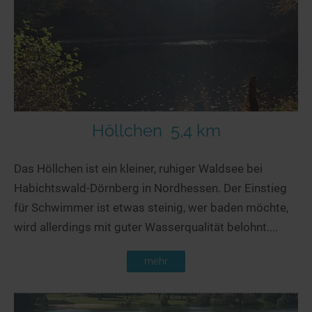
Seen in Europa
Glamping
Österreich
Schweiz
Frankreich
Niederlande
Schweden
Höllchen
5,4 km
Norwegen
Das Höllchen ist ein kleiner, ruhiger Waldsee bei
alle Länder…
Habichtswald-Dörnberg in Nordhessen. Der Einstieg
für Schwimmer ist etwas steinig, wer baden möchte,
wird allerdings mit guter Wasserqualität belohnt....
mehr