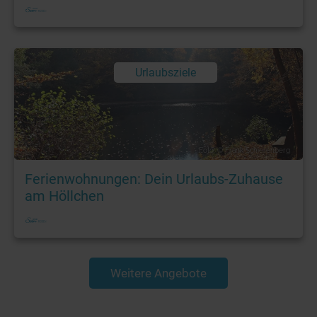
Urlaubsziele
Foto: © Frank Schierenberg
Ferienwohnungen: Dein Urlaubs-Zuhause
am Höllchen
Weitere Angebote