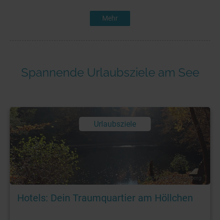
Mehr
Spannende Urlaubsziele am See
Urlaubsziele
Foto: © Frank Schierenberg
Hotels: Dein Traumquartier am Höllchen