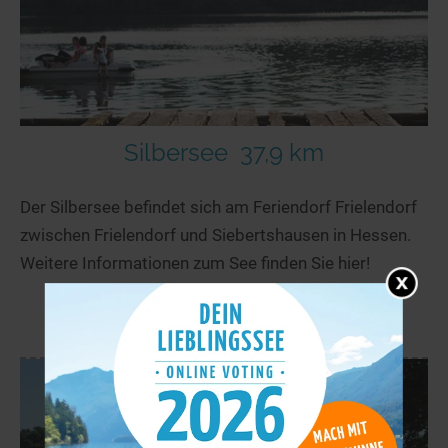
Silbersee
37,9 km
Der Silbersee befindet sich am Feriendorf Frielendorf
zwischen Frielendorf und Siebertshausen in Hessen.
Weitere Informationen zum See finden Sie hier!
mehr