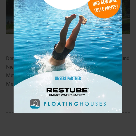
Wendebach-Stausee
40,0 km
Der Wendebach-Stausee liegt zwischen Göttingen und
Niedernjesa in Niedersachsen. Der Stausee ist 600
Meter breit und seine maximale Tiefe beträgt fünf
Meter.
mehr