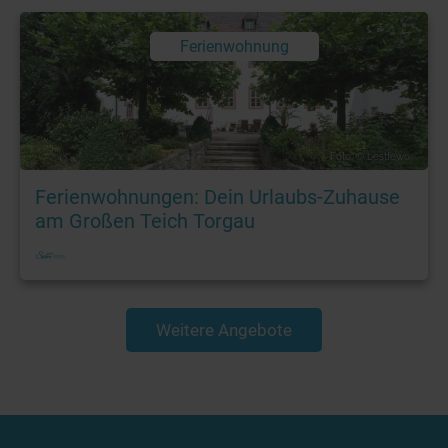
Ferienwohnung
Foto: © bestfewo
Ferienwohnungen: Dein Urlaubs-Zuhause
am Großen Teich Torgau
Weitere Angebote