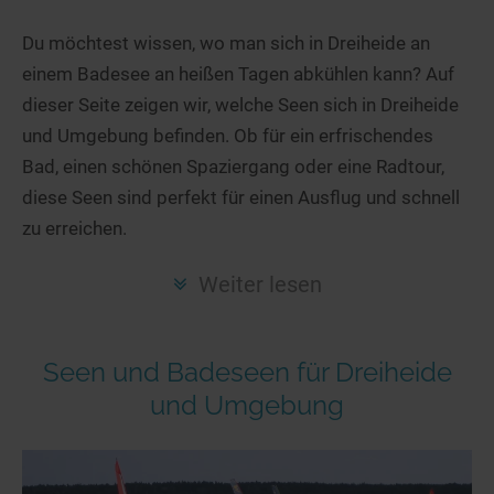
Hotels am See
Urlaub an der Küste
Radtouren am See
Finde Deinen See
Ferienwohnungen
Du möchtest wissen, wo man sich in Dreiheide an
Direkt am Wasser
Stand Up Paddeling
einem Badesee an heißen Tagen abkühlen kann? Auf
Seen in Deiner Nähe
Hausboote
Unterkünfte
Kitesurfen
dieser Seite zeigen wir, welche Seen sich in Dreiheide
Seen in Deutschland
Camping am See
Hotels am See
Kanu- & Kajaktouren
und Umgebung befinden. Ob für ein erfrischendes
Seen in Europa
Top-Hotels
Ferienwohnungen
Badeseen in Deutschland
Bad, einen schönen Spaziergang oder eine Radtour,
Strandbad-Verzeichnis
Top-Hotel Empfehlungen
diese Seen sind perfekt für einen Ausflug und schnell
Hausboote
Genuss pur
zu erreichen.
Überwachte Badestellen
Familienhotels
Camping
Wellness am See
Hunde am See
Bike-Hotels
Aktiv-Urlaub
Gourmet-Urlaub
Weiter lesen
Unsere See-Highlights
Wellness-Hotels
Kanu- & Kajak-Urlaub
Romantik Hotels
Deutschlands schönste Seen
Biohotels
Wanderurlaub
Seen und Badeseen für Dreiheide
Top Seen nach Bundesländern
Ausgefallenes
Bikeurlaub
und Umgebung
Top Seen nach Regionen
Häuser auf dem Wasser
Auszeit & Wellness
Deutschlands Lieblingsseen
Hundefreundliche Unterkünfte