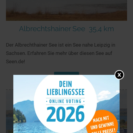
Albrechtshainer See
35,4 km
Der Albrechthainer See ist ein See nahe Leipzig in
Sachsen. Erfahren Sie mehr über diesen See auf
Seen.de!
mehr