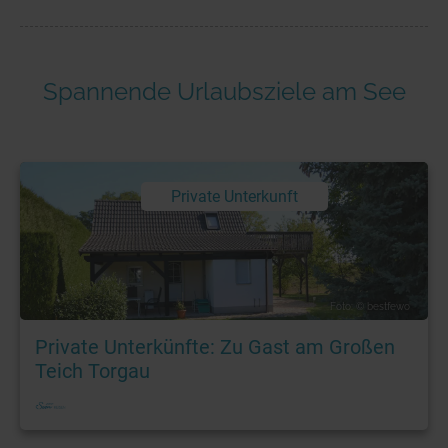
Spannende Urlaubsziele am See
Private Unterkunft
Foto: © bestfewo
Private Unterkünfte: Zu Gast am Großen
Teich Torgau