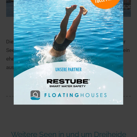
Goitzsche
35,7 km
Die Goitzsche, auch Bernsteinsee an der Bitterfelder
Seepromenade oder Bitterfelder Meer benannt, ist ein
ehemaliger Braunkohletagebau. Der Name stammt
aus der vor dem Tagebau vorhandenen...
mehr
Weitere Seen in und um Dreiheide