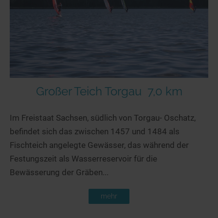
Seen in Europa
Glamping
Österreich
Schweiz
Frankreich
Niederlande
Schweden
Großer Teich Torgau
7,0 km
Norwegen
Im Freistaat Sachsen, südlich von Torgau- Oschatz,
alle Länder…
befindet sich das zwischen 1457 und 1484 als
Fischteich angelegte Gewässer, das während der
Festungszeit als Wasserreservoir für die
Bewässerung der Gräben...
mehr