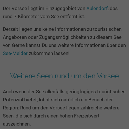
Seen in Europa
Glamping
Der Vorsee liegt im Einzugsgebiet von
Aulendorf
, das
Österreich
rund 7 Kilometer vom See entfernt ist.
Schweiz
Derzeit liegen uns keine Informationen zu touristischen
Frankreich
Angeboten oder Zugangsmöglichkeiten zu diesem See
Niederlande
vor. Gerne kannst Du uns weitere Informationen über den
Schweden
See-Melder
zukommen lassen!
Norwegen
alle Länder…
Weitere Seen rund um den Vorsee
Auch wenn der See allenfalls geringfügiges touristisches
Potenzial bietet, lohnt sich natürlich ein Besuch der
Region: Rund um den Vorsee liegen zahlreiche weitere
Seen, die sich durch einen hohen Freizeitwert
auszeichnen.