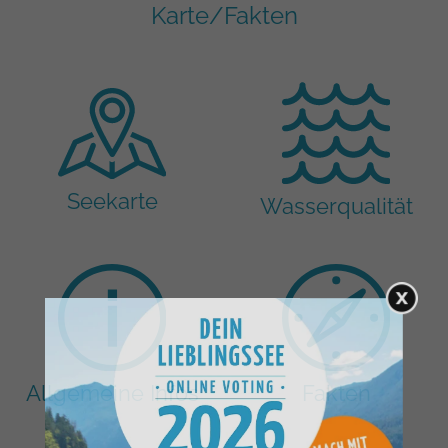
Karte/Fakten
Seekarte
Wasserqualität
Allgemeine Infos
Fakten