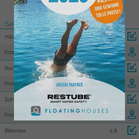
Weitere Seen in der Nähe
See
km
Häcklerweiher
1,5
Fronreute
Buchsee
1,5
Fronreute
Schreckensee
1,5
Fronreute
Bibersee
2,8