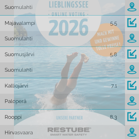
Suomulahti
Majavalampi
5,5
Suomulahti
Suomusjärvi
5,8
Suomulahti
Kalliojärvi
7,1
Paloperä
Rooppi
8,3
Hirvasvaara