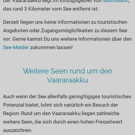
Der Vaararaakku liegt im Einzugsgebiet von
Suomulahti
,
Seen in Europa
Glamping
das rund 3 Kilometer vom See entfernt ist.
Österreich
Derzeit liegen uns keine Informationen zu touristischen
Schweiz
Angeboten oder Zugangsmöglichkeiten zu diesem See
Frankreich
vor. Gerne kannst Du uns weitere Informationen über den
Niederlande
See-Melder
zukommen lassen!
Schweden
Norwegen
Weitere Seen rund um den
alle Länder…
Vaararaakku
Auch wenn der See allenfalls geringfügiges touristisches
Potenzial bietet, lohnt sich natürlich ein Besuch der
Region: Rund um den Vaararaakku liegen zahlreiche
weitere Seen, die sich durch einen hohen Freizeitwert
auszeichnen.