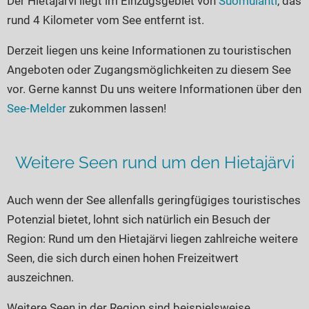
Der Hietajärvi liegt im Einzugsgebiet von
Suomulahti
, das
Seen in Europa
Glamping
rund 4 Kilometer vom See entfernt ist.
Österreich
Derzeit liegen uns keine Informationen zu touristischen
Schweiz
Angeboten oder Zugangsmöglichkeiten zu diesem See
Frankreich
vor. Gerne kannst Du uns weitere Informationen über den
Niederlande
See-Melder
zukommen lassen!
Schweden
Norwegen
Weitere Seen rund um den Hietajärvi
alle Länder…
Auch wenn der See allenfalls geringfügiges touristisches
Potenzial bietet, lohnt sich natürlich ein Besuch der
Region: Rund um den Hietajärvi liegen zahlreiche weitere
Seen, die sich durch einen hohen Freizeitwert
auszeichnen.
Weitere Seen in der Region sind beispielsweise