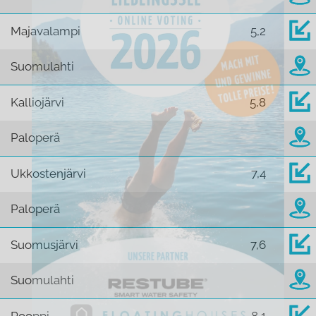
Majavalampi
5,2
Suomulahti
Kalliojärvi
5,8
Paloperä
Ukkostenjärvi
7,4
Paloperä
Suomusjärvi
7,6
Suomulahti