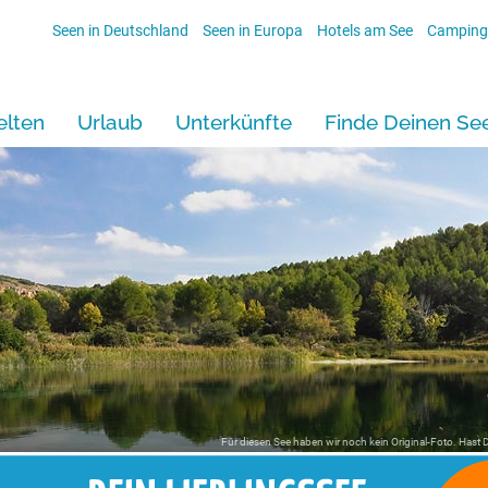
Seen in Deutschland
Seen in Europa
Hotels am See
Camping
lten
Urlaub
Unterkünfte
Finde Deinen Se
Für diesen See haben wir noch kein Original-Foto. Hast