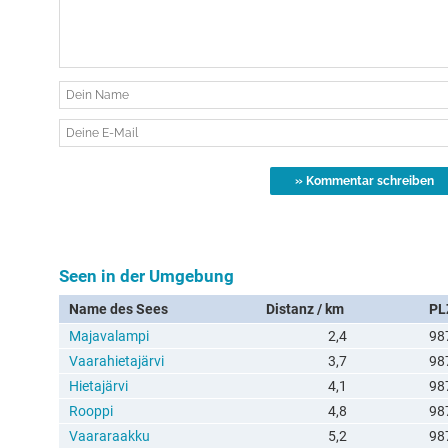
Seen in der Umgebung
Name des Sees
Distanz / km
PL
Majavalampi
2,4
98
Vaarahietajärvi
3,7
98
Hietajärvi
4,1
98
Rooppi
4,8
98
Vaararaakku
5,2
98