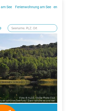
 am See
Ferienwohnung am See
en
e
Foto: © ALCE / Dollar Photo Club
 Du ein schönes See-Foto? Dann schicke es uns
hier!