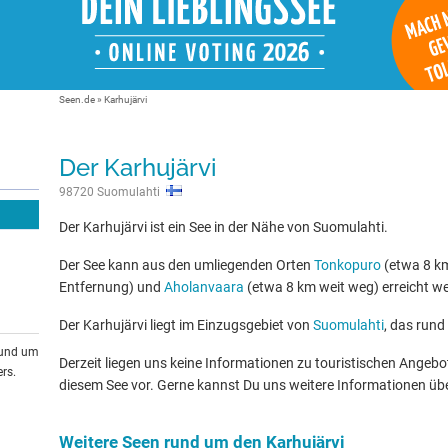
Seen.de
»
Karhujärvi
Der Karhujärvi
98720 Suomulahti
Der Karhujärvi ist ein See in der Nähe von Suomulahti.
Der See kann aus den umliegenden Orten
Tonkopuro
(etwa 8 km
Entfernung) und
Aholanvaara
(etwa 8 km weit weg) erreicht w
Der Karhujärvi liegt im Einzugsgebiet von
Suomulahti
, das rund
rund um
Derzeit liegen uns keine Informationen zu touristischen Ange
rs.
diesem See vor. Gerne kannst Du uns weitere Informationen üb
Weitere Seen rund um den Karhujärvi