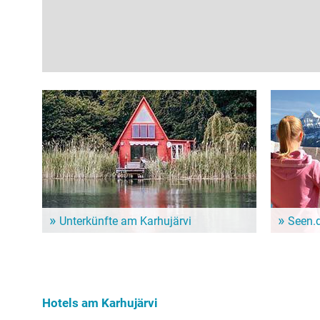
Unterkünfte am Karhujärvi
Seen.
Dem Alltag entfliehen und ein paar entspannte Tage
Im Seen.de
genießen? Hier gibt es schöne Unterkünfte in der
besonders 
Nähe vom Karhujärvi!
Freizeitint
Hundebesit
Hotels am Karhujärvi