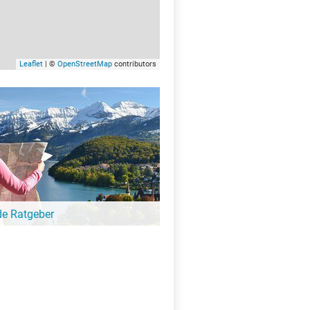
Leaflet
| ©
OpenStreetMap
contributors
de Ratgeber
-Ratgeber schreibt unsere Redaktion über
schöne Orte für Familien, für
eressierte, Strandbad-Junkies,
zer und alle anderen Seeinteressierten.