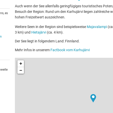
Auch wenn der See allenfalls geringfügiges touristisches Potenzia
Besuch der Region: Rund um den Karhujärvi liegen zahlreiche we
ns, es
hohen Freizeitwert auszeichnen.
Weitere Seen in der Region sind beispielsweise
Majavalampi
(ca
3 km) und
Hietajärvi
(ca. 4 km).
en
Der See liegt in folgendem Land: Finnland.
Mehr Infos in unserem
Factbook vom Karhujärvi
+
−
hweite