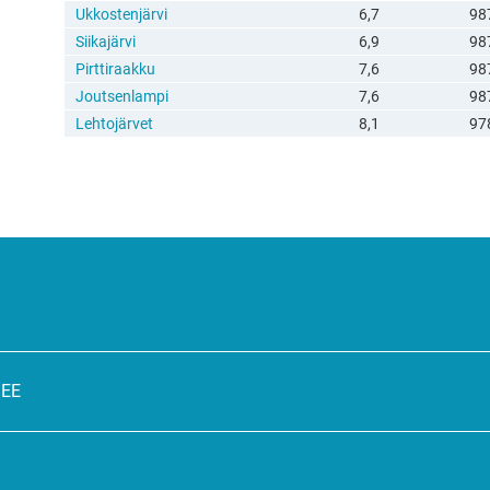
Ukkostenjärvi
6,7
98
Siikajärvi
6,9
98
Pirttiraakku
7,6
98
Joutsenlampi
7,6
98
Lehtojärvet
8,1
97
SEE